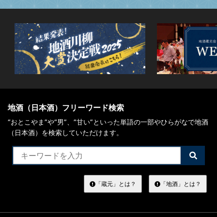
地酒（日本酒）フリーワード検索
“おとこやま”や“男”、”甘い”といった単語の一部やひらがなで地酒
（日本酒）を検索していただけます。
検
索
す
る
「蔵元」とは？
「地酒」とは？