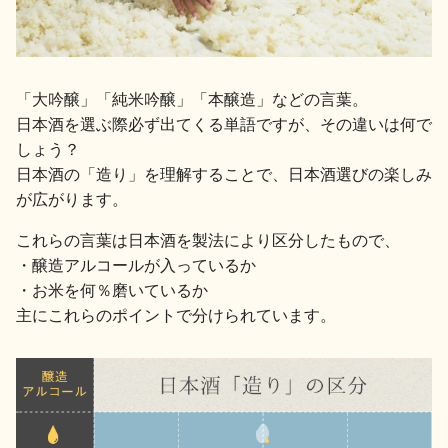
地酒用語集
地酒解体新書
「大吟醸」「純米吟醸」「本醸造」などの言葉。
日本酒を選ぶ際必ず出てくる単語ですが、その違いは何で
お楽しみコンテンツ
しょう？
日本酒の「造り」を理解することで、日本酒選びの楽しみ
が広がります。
これらの言葉は日本酒を製法により区分したもので、
・醸造アルコールが入っているか
・お米を何％磨いているか
主にこれらのポイントで分けられています。
歳時記
地酒蔵元会検定