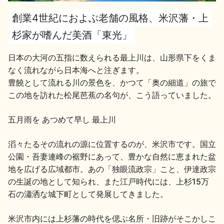
創業4世紀におよぶ老舗の風格、米沢藩・上
地酒用語集
地酒解体新書
杉家が嗜んだ美酒「東光」
日本の大河の五指に数えられる最上川は、山形県下をくま
なく流れながら日本海へと注ぎます。
お楽しみコンテンツ
豊饒として流れる川の景色を、かつて「奥の細道」の旅で
この地を訪れた松尾芭蕉の名句が、こう語っていました。
五月雨を あつめて早し 最上川
滔々たるその流れの源に位置するのが、米沢市です。国立
公園・吾妻連峰の裾野にあって、豊かな自然に恵まれた盆
歳時記
地酒蔵元会検定
地を広げる広域都市。あの「独眼流政宗」こと、伊達政宗
の生誕の地として知られ、また江戸時代には、上杉15万
石の瀟洒な城下町として発展してきました。
米沢市内には上杉藩の時代を偲ぶ名所・旧跡がそこかしこ