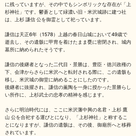
に残っていますが、その中でもシンボリックな存在が「上
地酒川柳
地酒小説
杉神社」です。鬱蒼として緑濃い旧・米沢城跡に建つ社
は、上杉 謙信 公を御霊として祀っています。
謙信は天正6年（1578）上越の春日山城において49歳で
逝去し、その遺骸に甲冑を着けたまま甕に密閉され、城内
墓所に納められたそうです。
日本酒の楽しみ方特集
謙信の後継者となった二代目・景勝は、豊臣・徳川政権の
下、会津からさらに米沢へと転封される際に、この遺骸も
移し、米沢城の御堂に納めることにしたのです。
後継者に抜擢され、謙信の薫陶を一身に授かった景勝らし
地酒・イベント情報
い所作に、上杉武士の忠孝の精神を感じます。
さらに明治時代には、ここに米沢藩中興の名君・上杉 鷹
山 公を合祀する運びとになり、「上杉神社」と称するこ
とになりますが、謙信の遺骸は、その後、御廟所へと移葬
されています。