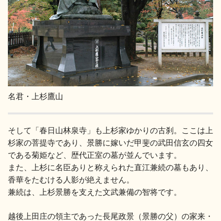
名君・上杉鷹山
そして「春日山林泉寺」も上杉家ゆかりの古刹。ここは上
杉家の菩提寺であり、景勝に嫁いだ甲斐の武田信玄の四女
である菊姫など、歴代正室の墓が並んでいます。
また、上杉に名臣ありと称えられた直江兼続の墓もあり、
香華をたむける人影が絶えません。
兼続は、上杉景勝を支えた文武兼備の智将です。
越後上田庄の領主であった長尾政景（景勝の父）の家来・