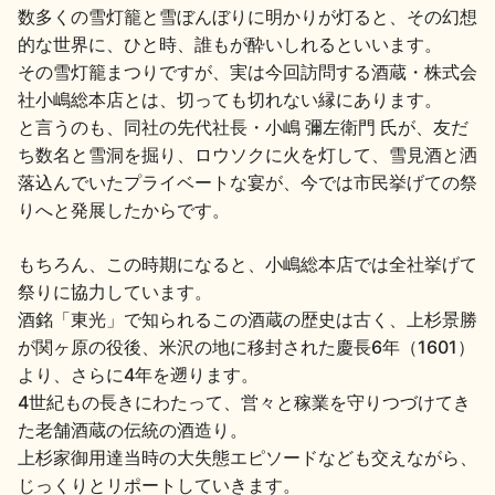
数多くの雪灯籠と雪ぼんぼりに明かりが灯ると、その幻想
的な世界に、ひと時、誰もが酔いしれるといいます。
その雪灯籠まつりですが、実は今回訪問する酒蔵・株式会
社小嶋総本店とは、切っても切れない縁にあります。
と言うのも、同社の先代社長・小嶋 彌左衛門 氏が、友だ
ち数名と雪洞を掘り、ロウソクに火を灯して、雪見酒と洒
落込んでいたプライベートな宴が、今では市民挙げての祭
りへと発展したからです。
もちろん、この時期になると、小嶋総本店では全社挙げて
祭りに協力しています。
酒銘「東光」で知られるこの酒蔵の歴史は古く、上杉景勝
が関ヶ原の役後、米沢の地に移封された慶長6年（1601）
より、さらに4年を遡ります。
4世紀もの長きにわたって、営々と稼業を守りつづけてき
た老舗酒蔵の伝統の酒造り。
上杉家御用達当時の大失態エピソードなども交えながら、
じっくりとリポートしていきます。