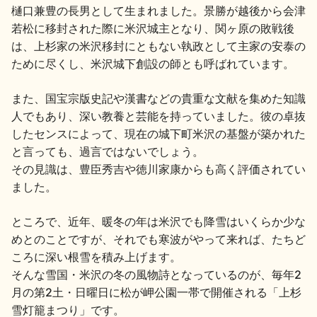
樋口兼豊の長男として生まれました。景勝が越後から会津
若松に移封された際に米沢城主となり、関ヶ原の敗戦後
は、上杉家の米沢移封にともない執政として主家の安泰の
ために尽くし、米沢城下創設の師とも呼ばれています。
また、国宝宗版史記や漢書などの貴重な文献を集めた知識
人でもあり、深い教養と芸能を持っていました。彼の卓抜
したセンスによって、現在の城下町米沢の基盤が築かれた
と言っても、過言ではないでしょう。
その見識は、豊臣秀吉や徳川家康からも高く評価されてい
ました。
ところで、近年、暖冬の年は米沢でも降雪はいくらか少な
めとのことですが、それでも寒波がやって来れば、たちど
ころに深い根雪を積み上げます。
そんな雪国・米沢の冬の風物詩となっているのが、毎年2
月の第2土・日曜日に松が岬公園一帯で開催される「上杉
雪灯籠まつり」です。