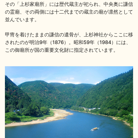
イベント情報TOP
新商品・おすすめ商品
その「上杉家廟所」には歴代蔵主が祀られ、中央奥に謙信
の霊廟、その両側には十二代までの蔵主の廟が凛然として
並んでいます。
甲冑を着けたままの謙信の遺骨が、上杉神社からここに移
されたのが明治9年（1876）。昭和59年（1984）には、
この御廟所が国の重要文化財に指定されています。
季節の商品
イベント情報
地酒蔵元会WEB展示会
地酒蔵元会利酒会
美味しい地酒の選び方
地酒蔵元会とは