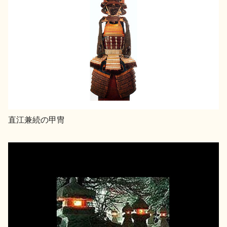
直江兼続の甲冑