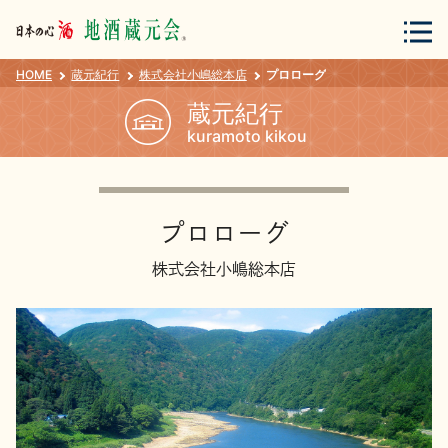
HOME
蔵元紀行
株式会社小嶋総本店
プロローグ
会員登録
ログイン
蔵元紀行
kuramoto kikou
地酒・蔵元について
プロローグ
株式会社小嶋総本店
蔵元紀行
地酒カタログ