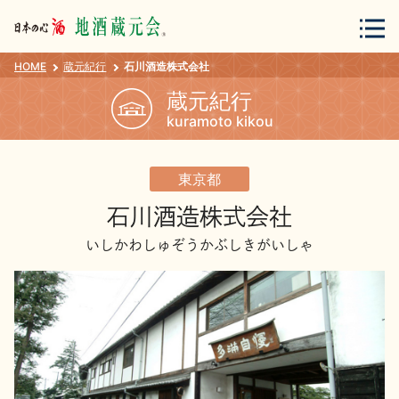
HOME
蔵元紀行
石川酒造株式会社
会員登録
ログイン
蔵元紀行
kuramoto kikou
地酒・蔵元について
東京都
石川酒造株式会社
いしかわしゅぞうかぶしきがいしゃ
蔵元紀行
地酒カタログ