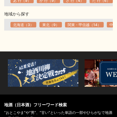
あ 行（9）
か 行（9）
さ 行（4）
た 行（6）
地域から探す
北海道（3）
東北（9）
関東・甲信越（14）
中部
地酒（日本酒）フリーワード検索
“おとこやま”や“男”、”甘い”といった単語の一部やひらがなで地酒