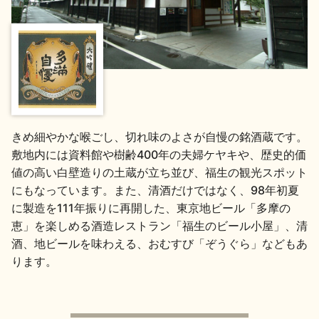
地酒用語集
地酒解体新書
お楽しみコンテンツ
きめ細やかな喉ごし、切れ味のよさが自慢の銘酒蔵です。
敷地内には資料館や樹齢400年の夫婦ケヤキや、歴史的価
値の高い白壁造りの土蔵が立ち並び、福生の観光スポット
にもなっています。また、清酒だけではなく、98年初夏
に製造を111年振りに再開した、東京地ビール「多摩の
恵」を楽しめる酒造レストラン「福生のビール小屋」、清
歳時記
地酒蔵元会検定
酒、地ビールを味わえる、おむすび「ぞうぐら」などもあ
ります。