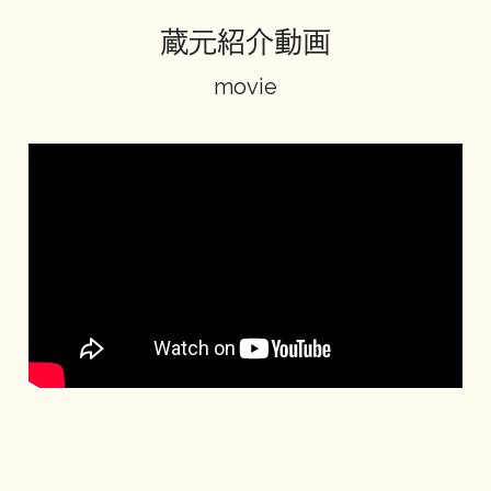
蔵元紹介動画
地酒川柳
地酒小説
movie
日本酒の楽しみ方特集
地酒・イベント情報