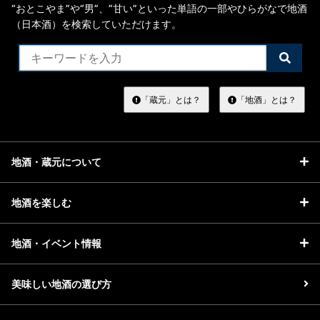
“おとこやま”や“男”、”甘い”といった単語の一部やひらがなで地酒
（日本酒）を検索していただけます。
検
索
す
る
「蔵元」とは？
「地酒」とは？
地酒・蔵元について
地酒を楽しむ
地酒・イベント情報
美味しい地酒の選び方