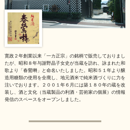
地酒用語集
地酒解体新書
お楽しみコンテンツ
寛政２年創業以来「一カ正宗」の銘柄で販売しておりまし
たが、昭和８年与謝野晶子女史が当蔵を訪れ、詠まれた和
歌より「春鶯囀」と命名いたしました。昭和５１年より醸
造用糖類の使用を全廃し、地元酒米で純米酒づくりに力を
注いでおります。２００１年６月には築１８０年の蔵を改
装し、酒と文化（当蔵製品の利酒・芸術家の個展）の情報
歳時記
地酒蔵元会検定
発信のスペースをオープンしました。