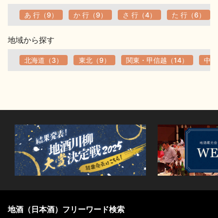
あ 行（9）
か 行（9）
さ 行（4）
た 行（6）
地域から探す
北海道（3）
東北（9）
関東・甲信越（14）
中部
地酒（日本酒）フリーワード検索