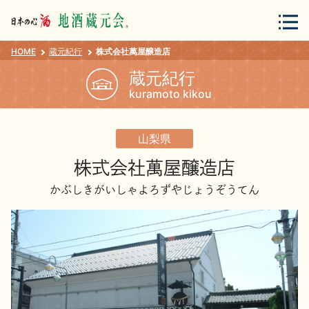
HOME
蔵元紀行
株式会社萬屋醸造店
会員登録
ログイン
蔵元紀行
kuramoto kikou
地酒・蔵元について
山梨県
株式会社萬屋醸造店
かぶしきがいしゃよろずやじょうぞうてん
蔵元紀行
地酒カタログ