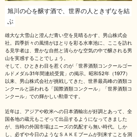
旭川の心を醸す酒で、世界の人ときずなを結
地酒用語集
地酒解体新書
ぶ
雄大な大雪山と澄んだ青い空を見晴るかす、男山株式会
社。四季折々の風情がほとりを彩る水車池に、ここを訪れ
お楽しみコンテンツ
る見学者は、豊かな自然と清らかな空気の中で醸される男
山を実感することでしょう。
そして、ひときわ目を惹くのが「世界酒類コンクールゴー
ルドメダル31年間連続受賞」の掲示。昭和52年（1977）
以来、男山株式会社が挑戦してきた、世界最高峰の酒類コ
ンクールと謳われる「国際酒類コンクール」「世界酒類コ
ンクール」での輝かしい勲章です。
歳時記
地酒蔵元会検定
近年は、アジアや欧米への日本酒輸出が好調とあって、全
国各地の蔵元もこぞって出品するようになってきました
が、当時の外国市場はニーズの気配すら無い時代。しか
し、必ずや今日のようなＳＡＫＥブームが到来すことを洞