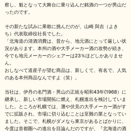
察し、魁となって大舞台に乗り込んだ銘酒の一つが男山だ
地酒川柳
地酒小説
ったのです。
その新たな試みに果敢に挑んだのが、山崎 與吉（よき
ち）代表取締役社長でした。
「北海道の清酒消費は、昔から、地元酒にとって厳しい状
況があります。本州の酒や大手メーカー酒の攻勢が続き、
今でも地元メーカーのシェアーは23％ほどしかありませ
日本酒の楽しみ方特集
ん。
おしなべて道産子が望む商品は、新しくて、有名で、人気
のある本州商品なんですよ（笑）。
地酒・イベント情報
当社は、伊丹の名門酒・男山の正統を昭和43年(1968）に
継承し、新しい市場開拓に燃え、札幌進出を検討していま
した。ところが札幌では、灘や伏見の大手メーカー酒がす
でに拡販され、市場に切り込むことは至難の業となってい
ました。そこで、札幌がダメなら東京があるとばかりに、
今度は首都圏への進出を目論んだのですが、『北海道の酒