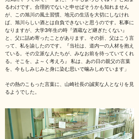
るわけです。合理的でないと申せばそうかも知れません
が、この旭川の風土習慣、地元の生活を大切にしなけれ
ば、旭川らしい酒とは自負できないと思うのです。私事に
なりますが、大学3年生の時『酒蔵など継ぎたくない』
と、父に詰め寄ったことがあります。その折、父はこう言
って、私を諭したのです。『当社は、道内一の人材を抱え
ている。その立派な人たちが、みなお前を待っていてくれ
る。そこを、よ～く考えろ』 私は、あの日の親父の言葉
を、今もしみじみと身に染む思いで噛みしめています」
その熱のこもった言葉に、山崎社長の誠実な人となりを見
るようでした。