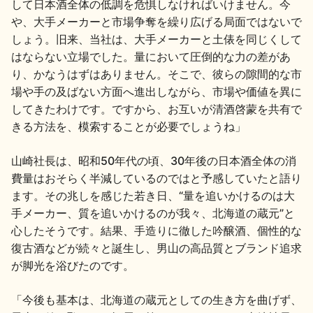
して日本酒全体の低調を危惧しなければいけません。今
や、大手メーカーと市場争奪を繰り広げる局面ではないで
しょう。旧来、当社は、大手メーカーと土俵を同じくして
はならない立場でした。量において圧倒的な力の差があ
り、かなうはずはありません。そこで、彼らの隙間的な市
場や手の及ばない方面へ進出しながら、市場や価値を異に
してきたわけです。ですから、お互いが清酒啓蒙を共有で
きる方法を、模索することが必要でしょうね」
山崎社長は、昭和50年代の頃、30年後の日本酒全体の消
費量はおそらく半減しているのではと予感していたと語り
ます。その兆しを感じた若き日、“量を追いかけるのは大
手メーカー、質を追いかけるのが我々、北海道の蔵元”と
心したそうです。結果、手造りに徹した吟醸酒、個性的な
復古酒などが続々と誕生し、男山の高品質とブランド追求
が脚光を浴びたのです。
「今後も基本は、北海道の蔵元としての生き方を曲げず、