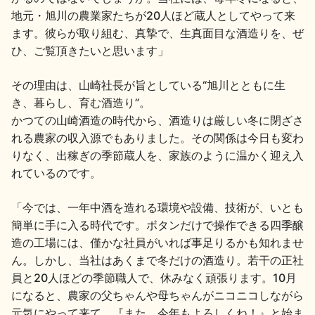
地元・旭川の農業家たちが20人ほど蔵人としてやって来
ます。彼らが取り組む、真摯で、生真面目な酒造りを、ぜ
ひ、ご覧頂きたいと思います」
その理由は、山崎社長が旨としている“旭川とともに生
き、暮らし、育む酒造り”。
かつての山崎酒造の時代から、酒造りは厳しい冬に閉ざさ
れる農家の収入源でもありました。その関係は今日も変わ
りなく、出稼ぎの季節蔵人を、家族のように温かく迎え入
れているのです。
「今では、一年中酒を造れる環境や設備、技術が、いとも
簡単に手に入る時代です。ボタンだけで操作できる四季醸
造の工場には、僅かな社員がいれば事足りるかも知れませ
ん。しかし、当社はあくまで冬だけの酒造り。若干の正社
員と20人ほどの季節職人で、休みなく頑張ります。10月
になると、農家の父ちゃんや母ちゃんがニコニコしながら
元気にやって来て、『また、今年もよろしくね！』と始ま