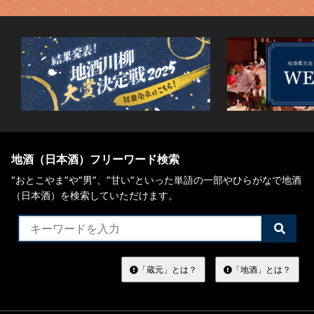
地酒（日本酒）フリーワード検索
“おとこやま”や“男”、”甘い”といった単語の一部やひらがなで地酒
（日本酒）を検索していただけます。
検
索
す
る
「蔵元」とは？
「地酒」とは？