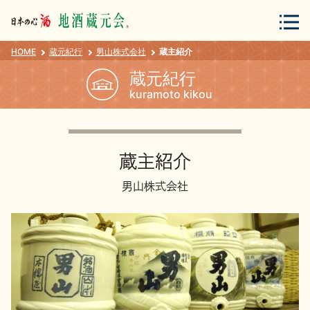
HOME
蔵元紀行
男山株式会社
蔵主紹介
会員登録
ログイン
蔵元紀行
kuramoto kikou
地酒・蔵元について
蔵主紹介
男山株式会社
蔵元紀行
地酒カタログ