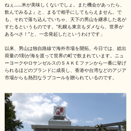
イベント情報TOP
新商品・おすすめ商品
ねぇ……米が美味しくないでしょ。また機会があったら、
飲んでみるよ』と、まるで相手にしてもらえません。で
も、それで落ち込んでいちゃ、天下の男山を継承した名が
すたるというものです。“札幌も東京もダメなら、世界が
あるべさ！”と、一念発起したというわけです」
以来、男山は独自路線で海外市場を開拓。今日では、総出
季節の商品
イベント情報
荷量の1割が海を渡って世界の町で飲まれています。ニュ
ーヨークやロサンゼルスのＳＡＫＥファンから一番に挙げ
られるほどのブランドに成長し、香港や台湾などのアジア
市場からも熱烈なラブコールを贈られているのです。
地酒蔵元会WEB展示会
地酒蔵元会利酒会
美味しい地酒の選び方
地酒蔵元会とは