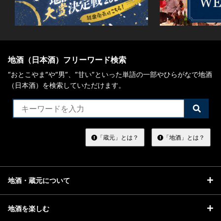
地酒（日本酒）フリーワード検索
“おとこやま”や“男”、”甘い”といった単語の一部やひらがなで地酒
（日本酒）を検索していただけます。
検
索
す
る
「蔵元」とは？
「地酒」とは？
地酒・蔵元について
地酒を楽しむ