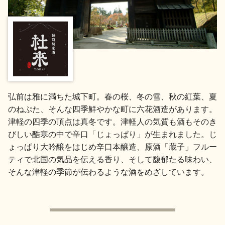
地酒用語集
地酒解体新書
お楽しみコンテンツ
弘前は雅に満ちた城下町。春の桜、冬の雪、秋の紅葉、夏
のねぷた、そんな四季鮮やかな町に六花酒造があります。
津軽の四季の頂点は真冬です。津軽人の気質も酒もそのき
びしい酷寒の中で辛口「じょっぱり」が生まれました。じ
ょっぱり大吟醸をはじめ辛口本醸造、原酒「蔵子」フルー
ティで北国の気品を伝える香り、そして馥郁たる味わい、
歳時記
地酒蔵元会検定
そんな津軽の季節が伝わるような酒をめざしています。