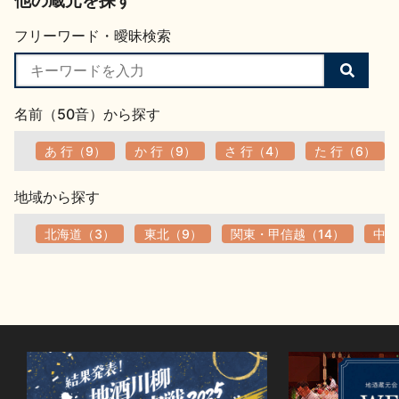
他の蔵元を探す
フリーワード・曖昧検索
検
索
す
名前（50音）から探す
る
あ 行（9）
か 行（9）
さ 行（4）
た 行（6）
地域から探す
北海道（3）
東北（9）
関東・甲信越（14）
中部