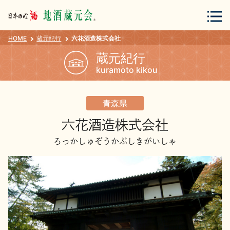
HOME
蔵元紀行
六花酒造株式会社
会員登録
ログイン
蔵元紀行
kuramoto kikou
地酒・蔵元について
青森県
六花酒造株式会社
ろっかしゅぞうかぶしきがいしゃ
蔵元紀行
地酒カタログ