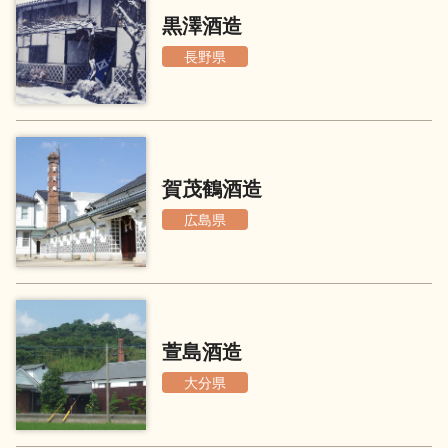
イベント情報TOP
新商品・おすすめ商品
黒澤酒造
長野県
季節の商品
イベント情報
賀茂鶴酒造
広島県
地酒蔵元会WEB展示会
地酒蔵元会利酒会
萱島酒造
大分県
美味しい地酒の選び方
地酒蔵元会とは