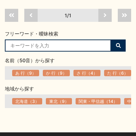
お問い合わせ
1/1
フリーワード・曖昧検索
検
索
す
名前（50音）から探す
る
あ 行（9）
か 行（9）
さ 行（4）
た 行（6）
地域から探す
北海道（3）
東北（9）
関東・甲信越（14）
中部