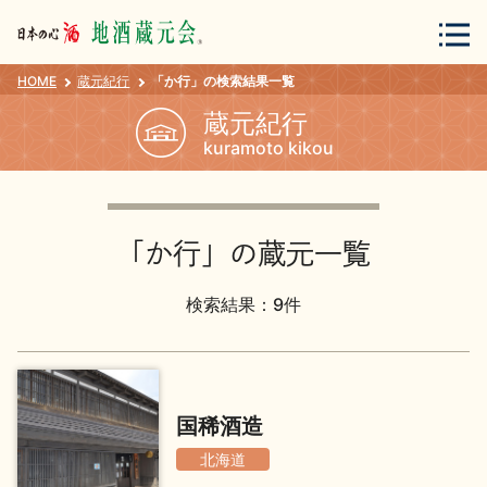
HOME
蔵元紀行
「か行」の検索結果一覧
会員登録
ログイン
蔵元紀行
kuramoto kikou
地酒・蔵元について
「か行」の蔵元一覧
検索結果：9件
蔵元紀行
地酒カタログ
国稀酒造
北海道