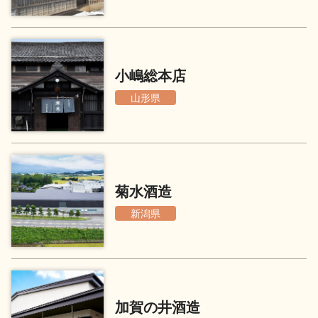
地酒用語集
地酒解体新書
小嶋総本店
山形県
お楽しみコンテンツ
菊水酒造
新潟県
歳時記
地酒蔵元会検定
加賀の井酒造