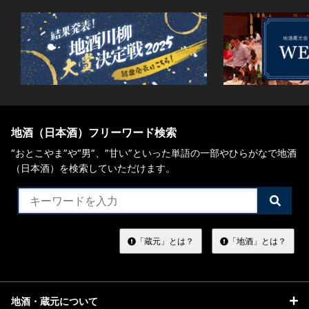
地酒（日本酒）フリーワード検索
“おとこやま”や“男”、”甘い”といった単語の一部やひらがなで地酒
（日本酒）を検索していただけます。
検
索
す
る
「蔵元」とは？
「地酒」とは？
地酒・蔵元について