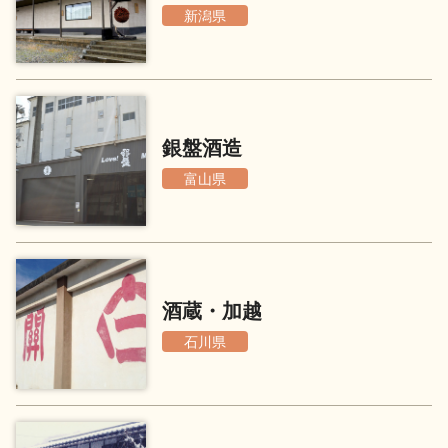
新潟県
地酒川柳
地酒小説
銀盤酒造
富山県
日本酒の楽しみ方特集
地酒・イベント情報
酒蔵・加越
石川県