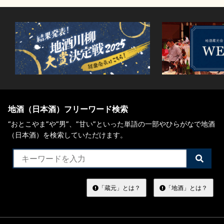
地酒（日本酒）フリーワード検索
“おとこやま”や“男”、”甘い”といった単語の一部やひらがなで地酒
（日本酒）を検索していただけます。
検
索
す
る
「蔵元」とは？
「地酒」とは？