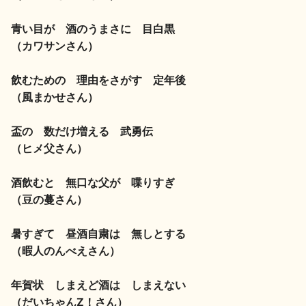
イベント情報TOP
新商品・おすすめ商品
青い目が 酒のうまさに 目白黒
（カワサンさん）
飲むための 理由をさがす 定年後
（風まかせさん）
季節の商品
イベント情報
盃の 数だけ増える 武勇伝
（ヒメ父さん）
酒飲むと 無口な父が 喋りすぎ
（豆の蔓さん）
地酒蔵元会WEB展示会
地酒蔵元会利酒会
暑すぎて 昼酒自粛は 無しとする
（暇人のんべえさん）
美味しい地酒の選び方
年賀状 しまえど酒は しまえない
地酒蔵元会とは
（だいちゃんZ！さん）