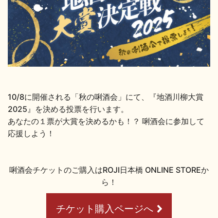
地酒用語集
地酒解体新書
お楽しみコンテンツ
10/8に開催される「秋の唎酒会」にて、『地酒川柳大賞
2025』を決める投票を行います。
あなたの１票が大賞を決めるかも！？ 唎酒会に参加して
応援しよう！
歳時記
地酒蔵元会検定
唎酒会チケットのご購入はROJI日本橋 ONLINE STOREか
ら！
チケット購入ページへ