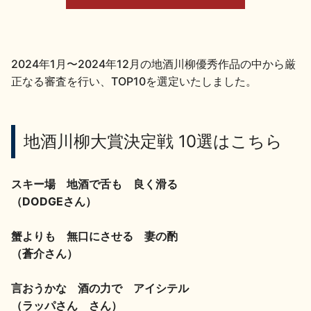
地酒川柳
地酒小説
2024年1月〜2024年12月の地酒川柳優秀作品の中から厳
正なる審査を行い、TOP10を選定いたしました。
日本酒の楽しみ方特集
地酒川柳大賞決定戦 10選はこちら
スキー場 地酒で舌も 良く滑る
地酒・イベント情報
（DODGEさん）
蟹よりも 無口にさせる 妻の酌
（蒼介さん）
言おうかな 酒の力で アイシテル
（ラッパさん さん）