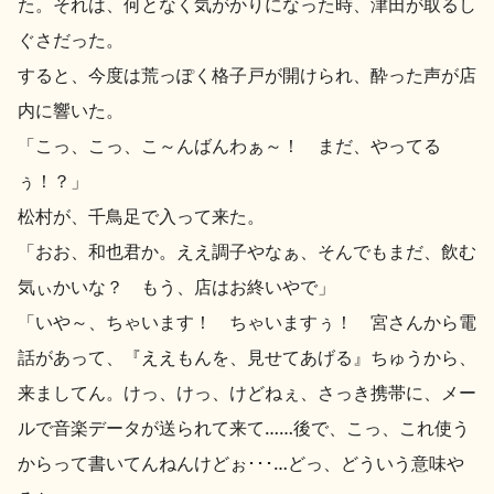
た。それは、何となく気がかりになった時、津田が取るし
イベント情報TOP
新商品・おすすめ商品
ぐさだった。
すると、今度は荒っぽく格子戸が開けられ、酔った声が店
内に響いた。
「こっ、こっ、こ～んばんわぁ～！ まだ、やってる
ぅ！？」
季節の商品
イベント情報
松村が、千鳥足で入って来た。
「おお、和也君か。ええ調子やなぁ、そんでもまだ、飲む
気ぃかいな？ もう、店はお終いやで」
「いや～、ちゃいます！ ちゃいますぅ！ 宮さんから電
話があって、『ええもんを、見せてあげる』ちゅうから、
地酒蔵元会WEB展示会
地酒蔵元会利酒会
来ましてん。けっ、けっ、けどねぇ、さっき携帯に、メー
ルで音楽データが送られて来て……後で、こっ、これ使う
美味しい地酒の選び方
からって書いてんねんけどぉ･･･…どっ、どういう意味や
地酒蔵元会とは