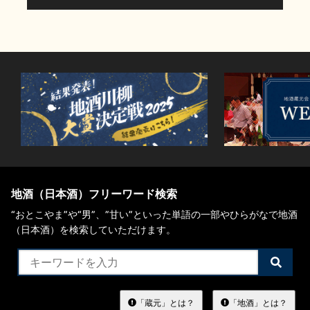
地酒（日本酒）フリーワード検索
“おとこやま”や“男”、”甘い”といった単語の一部やひらがなで地酒
（日本酒）を検索していただけます。
検
索
す
る
「蔵元」とは？
「地酒」とは？