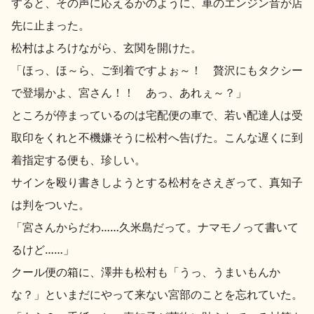
すると、その声に応えるかのように、車のエンジン音が店
先に止まった。
松村はよろけながら、玄関を開けた。
「ほっ、ほ～ら、ご到着ですよぉ～！ 贅沢にもタクシー
で登場かよ、宮さん！！ あっ、あれぇ～？」
ところが停まっているのは宅配便の車で、若い配達人は受
取印をくれと不機嫌そうに松村へ告げた。こんな遅くに到
着指定する便も、珍しい。
サインを殴り書きしようとする松村をさえぎって、真知子
は判をついた。
「宮さんからだわ……久米島だって。ナマモノって書いて
るけど……」
クール便の箱に、澤井も松村も「うっ、うまいもんか
な？」といまだにやって来ない宮部のことを忘れていた。