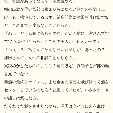
て、電話があってなぁ？ 不思議やろ」
地酒川柳
地酒小説
朝の出勤が早い宮部は夜１０時になると飲むのを切り上
げ、もう帰宅しているはず。閉店間際に津田を呼び出すな
ど、これまで一度もないことだった。
「わし、どうも腑に落ちんのや。だいぶ前に、宮さんブツ
ブツつぶやいとった。どこぞの美人が、何とかって」
「へぇ！？ 宮さんにそんな浮いた話しが、あったの？
日本酒の楽しみ方特集
津田さんに、女性の相談ごとかしら？」
冗談めかしたものの、ここ２週間ほど、真知子も宮部の顔
地酒・イベント情報
を見ていない。
新酒の最終シーズンに、また全国の蔵元を飛び回って酒を
セレクトしているのだろうと思っていたが、いささか、今
の話しは気になる。
たくわえた髭をさすりながら、津田はタバコに火を点け