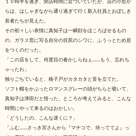
１０時半を過ぎ、閉店時間に近づいていたが、店の小窓か
らは、はしゃぎながら通り過ぎて行く新入社員とおぼしき
地酒用語集
地酒解体新書
若者たちが見えた。
その初々しい表情に真知子は一瞬顔をほころばせるもの
の、ガラス窓に写る自分の目尻のシワに、ふうっとため息
お楽しみコンテンツ
をつくのだった。
「この店をして、何度目の春かしらねぇ……もう、忘れち
ゃったわ」
独りごちていると、格子戸がカタカタと音を立てた。
ソフト帽をかぶったロマンスグレーの頭がちらと覗いて、
歳時記
地酒蔵元会検定
真知子は津田だと悟った。ところが考えてみると、こんな
時間にやって来るのはおかしい。
「どうしたの、こんな遅くに？」
「ふむ……さっき宮さんから『マチコで、待っててよ』っ