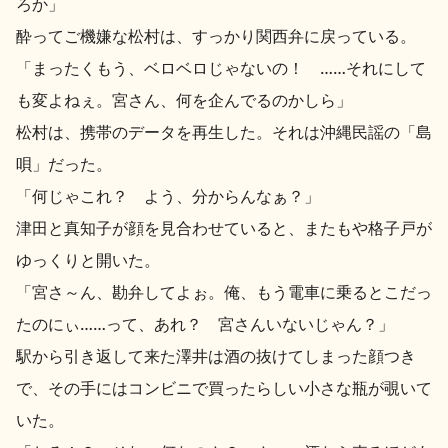
ろか」
お問い合わせ
酔ってご機嫌な松村は、すっかり関西弁に戻っている。
「まったくもう、ベロベロじゃないの！ ……それにして
も変よねぇ。宮さん、何を企んでるのかしら」
松村は、携帯のデータを再生した。それは沖縄民謡の「島
唄」だった。
「何じゃこれ？ よう、分からんなぁ？」
津田と真知子が顔を見合わせていると、またもや格子戸が
ゆっくりと開いた。
「宮さ～ん、勘弁してよぉ。俺、もう電車に乗るとこだっ
たのにぃ……って、あれ？ 宮さんいないじゃん？」
駅から引き返して来た澤井は酒の抜けてしまった顔つき
で、その手にはコンビニで買ったらしい小さな瓶が覗いて
いた。