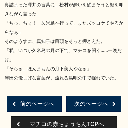
鼻詰まった澤井の言葉に、松村が酔いを醒まそうと顔を叩
きながら言った。
「ちっ、ちぇ！ 久米島へ行って、またズッコケてやるか
らなぁ」
そのようすに、真知子は目頭をそっと押さえた。
「私、いつか久米島の月の下で、マチコを開く……一晩だ
け」
「そらぁ、ほんまもんの月下美人やなぁ」
津田の優しげな言葉が、流れる島唄の中で揺れていた。
前のページへ
次のページへ
マチコの赤ちょうちんTOPへ