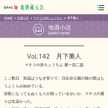
HOME
地酒小説
マチコの赤ちょうちん
月下美人
会員登録
ログイン
地酒小説
jizake novel
地酒・蔵元について
Vol.142 月下美人
マチコの赤ちょうちん 第一四二話
ここ数日、気温はうなぎ登りで、日比谷公園の桜の蕾はも
蔵元紀行
地酒カタログ
うふくらみ始めている。
深夜になってもぬくもりが残っているせいか、マチコの通
りは生温かった。