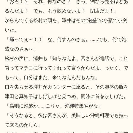
「おろ！？ それ、何なのさ？ さっ、酒なら売るほどあ
るんだよ！ でも、もう飲めないよ！ 閉店だよ！」
からんでくる松村の頭を、澤井はその“泡盛”の小瓶で小突
いた。
「痛ってぇ～！！ な、何すんのさぁ。……でも、何で泡
盛なのさぁ～」
松村の声に、澤井も「知らねえよ、宮さんが電話で、これ
買ってマチコに行ってくれって言うからだよ。ったく、で
もって、自分はまだ、来てねえんだもんな」
口を尖らせる澤井がカウンターに座ると、その泡盛の瓶を
津田と真知子はしげしげと見つめ、同時に首をかしげた。
「島唄に泡盛か……こりゃ、沖縄特集やがな」
「そうなると、後は宮さんが、美味しい沖縄料理でも持っ
て来るのかしら」