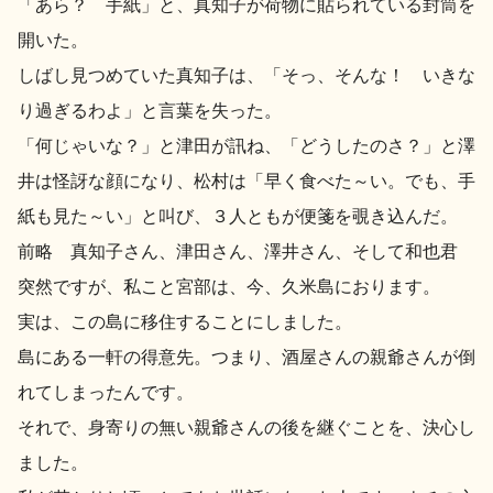
「あら？ 手紙」と、真知子が荷物に貼られている封筒を
開いた。
しばし見つめていた真知子は、「そっ、そんな！ いきな
り過ぎるわよ」と言葉を失った。
「何じゃいな？」と津田が訊ね、「どうしたのさ？」と澤
井は怪訝な顔になり、松村は「早く食べた～い。でも、手
紙も見た～い」と叫び、３人ともが便箋を覗き込んだ。
前略 真知子さん、津田さん、澤井さん、そして和也君
突然ですが、私こと宮部は、今、久米島におります。
実は、この島に移住することにしました。
島にある一軒の得意先。つまり、酒屋さんの親爺さんが倒
れてしまったんです。
それで、身寄りの無い親爺さんの後を継ぐことを、決心し
ました。