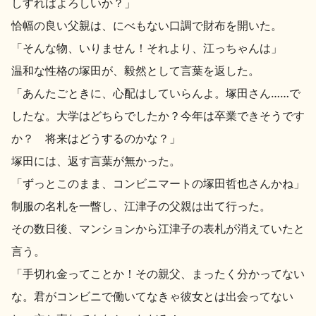
しすればよろしいか？」
お問い合わせ
恰幅の良い父親は、にべもない口調で財布を開いた。
「そんな物、いりません！それより、江っちゃんは」
温和な性格の塚田が、毅然として言葉を返した。
「あんたごときに、心配はしていらんよ。塚田さん……で
したな。大学はどちらでしたか？今年は卒業できそうです
か？ 将来はどうするのかな？」
塚田には、返す言葉が無かった。
「ずっとこのまま、コンビニマートの塚田哲也さんかね」
制服の名札を一瞥し、江津子の父親は出て行った。
その数日後、マンションから江津子の表札が消えていたと
言う。
「手切れ金ってことか！その親父、まったく分かってない
な。君がコンビニで働いてなきゃ彼女とは出会ってない