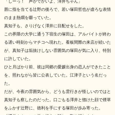
「しーっ！ 声がでかいよ、澤井ちゃん」
唇に指を当てる辻野の後ろで、若い塚田哲也が虚ろな表情
地酒用語集
地酒解体新書
のまま熱燗を啜っていた。
真知子も、さりげなく澤井に目配せをした。
この界隈の大学に通う下宿生の塚田は、アルバイトが終わ
お楽しみコンテンツ
る遅い時刻からマチコへ現れた。看板間際の来店が続いた
が、真知子は垢抜けしない雰囲気の塚田が気に入り、特別
に許していた。
ひと月ばかり前、彼は同郷の愛媛出身の恋人ができたこと
を、照れながら皆に公表していた。江津子という名だっ
歳時記
地酒蔵元会検定
た。
だが、今夜の雰囲気から、どうも雲行きが怪しいのではと
真知子も察したのだった。口ごもる澤井と惚けた顔で煙草
をふかす辻野に、徳利を手にする塚田が歩み寄った。