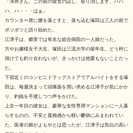
「澤井さん。この前の彼女の話し、取り消します。ハハ
地酒川柳
地酒小説
ハ、ハ・・・はぁ」
カウンター席に腰を落とすと、落ち込む塚田は三人の前で
ポツポツと語り始めた。
江津子は、郷里では有名な総合病院の一人娘だった。
方やお嬢様女子大生、塚田は三流大学の留年生。どう秤に
掛けても釣り合わないが、きっかけは他愛もないことだっ
日本酒の楽しみ方特集
た。
下宿近くのコンビニドラッグストアでアルバイトをする塚
地酒・イベント情報
田は、毎週決まって頭痛薬を買い求める江津子が気にかか
り、釣銭を手渡しつつ声をかけた。
上京一年目の彼女は、豪華な女性専用マンションに一人暮
らすものの、不安と孤独感から軽い鬱病にみまわれてい
た。医者の娘がよもやとは思ったが、江津子は気位の高い