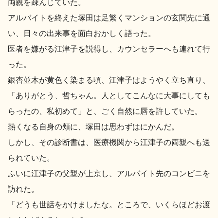
両親を疎んじていた。
イベント情報TOP
新商品・おすすめ商品
アルバイトを終えた塚田は足繁くマンションの玄関先に通
い、日々の出来事を面白おかしく語った。
医者を嫌がる江津子を説得し、カウンセラーへも連れて行
った。
銀杏並木が黄色く染まる頃、江津子はようやく立ち直り、
季節の商品
イベント情報
「ありがとう、哲ちゃん。人としてこんなに大事にしても
らったの、私初めて」と、ごく自然に唇を許していた。
熱くなる自身の頬に、塚田は思わずはにかんだ。
しかし、その診断書は、医療機関から江津子の両親へも送
られていた。
地酒蔵元会WEB展示会
地酒蔵元会利酒会
ふいに江津子の父親が上京し、アルバイト先のコンビニを
訪れた。
美味しい地酒の選び方
「どうも世話をかけましたな。ところで、いくらほどお渡
地酒蔵元会とは