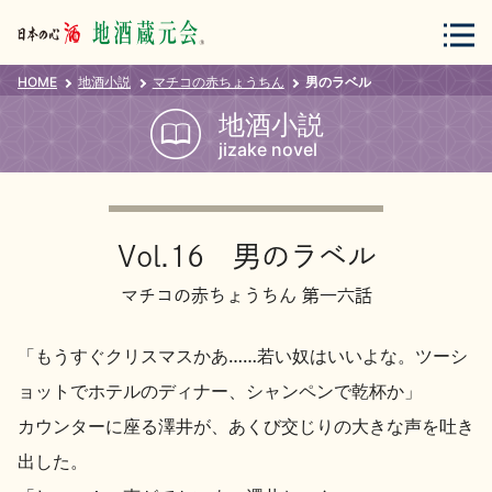
HOME
地酒小説
マチコの赤ちょうちん
男のラベル
会員登録
ログイン
地酒小説
jizake novel
地酒・蔵元について
Vol.16 男のラベル
マチコの赤ちょうちん 第一六話
「もうすぐクリスマスかあ……若い奴はいいよな。ツーシ
蔵元紀行
地酒カタログ
ョットでホテルのディナー、シャンペンで乾杯か」
カウンターに座る澤井が、あくび交じりの大きな声を吐き
出した。