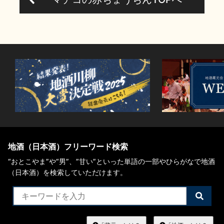
お問い合わせ
地酒（日本酒）フリーワード検索
“おとこやま”や“男”、”甘い”といった単語の一部やひらがなで地酒
（日本酒）を検索していただけます。
検
索
す
る