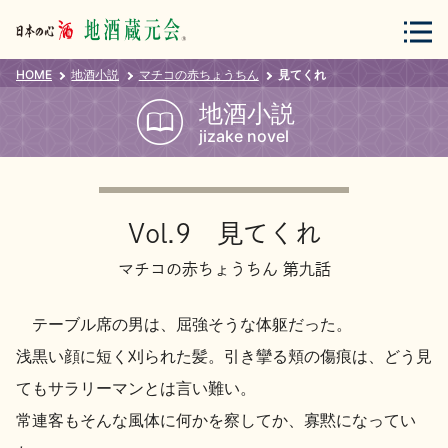
HOME
地酒小説
マチコの赤ちょうちん
見てくれ
会員登録
ログイン
地酒小説
jizake novel
地酒・蔵元について
Vol.9 見てくれ
マチコの赤ちょうちん 第九話
テーブル席の男は、屈強そうな体躯だった。
蔵元紀行
地酒カタログ
浅黒い顔に短く刈られた髪。引き攣る頬の傷痕は、どう見
てもサラリーマンとは言い難い。
常連客もそんな風体に何かを察してか、寡黙になってい