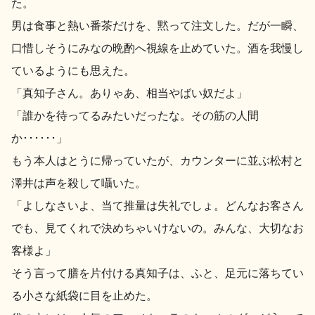
た。
男は食事と熱い番茶だけを、黙って注文した。だが一瞬、
地酒用語集
地酒解体新書
口惜しそうにみなの晩酌へ視線を止めていた。酒を我慢し
ているようにも思えた。
「真知子さん。ありゃあ、相当やばい奴だよ」
お楽しみコンテンツ
「誰かを待ってるみたいだったな。その筋の人間
か･･････」
もう本人はとうに帰っていたが、カウンターに並ぶ松村と
澤井は声を殺して囁いた。
「よしなさいよ、当て推量は失礼でしょ。どんなお客さん
歳時記
地酒蔵元会検定
でも、見てくれで決めちゃいけないの。みんな、大切なお
客様よ」
そう言って膳を片付ける真知子は、ふと、足元に落ちてい
る小さな紙袋に目を止めた。