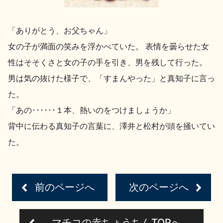
イベント情報TOP
新商品・おすすめ商品
「ありがとう、お父ちゃん」
女の子が満面の笑みを浮かべていた。 表情を曇らせた女
性はそそくさと女の子の手を引き、男を残して行った。
男は気の抜けた様子で、「すまんやった」と真知子に言っ
季節の商品
イベント情報
た。
「あの･･････１本、熱いのをつけましょうか」
背中に伝わる真知子の言葉に、澤井と松村が頭を掻いてい
た。
地酒蔵元会WEB展示会
地酒蔵元会利酒会
前のページへ
次のページへ
美味しい地酒の選び方
地酒蔵元会とは
マチコの赤ちょうちんTOPへ