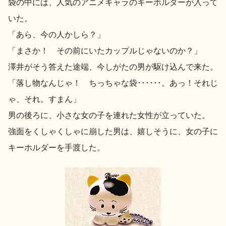
袋の中には、人気のアニメキャラのキーホルダーが入って
地酒川柳
地酒小説
いた。
「あら、今の人かしら？」
「まさか！ その前にいたカップルじゃないのか？」
澤井がそう答えた途端、今しがたの男が駆け込んで来た。
「落し物なんじゃ！ ちっちゃな袋･･････。あっ！それじ
ゃ、それ。すまん」
日本酒の楽しみ方特集
男の後ろに、小さな女の子を連れた女性が立っていた。
強面をくしゃくしゃに崩した男は、嬉しそうに、女の子に
地酒・イベント情報
キーホルダーを手渡した。