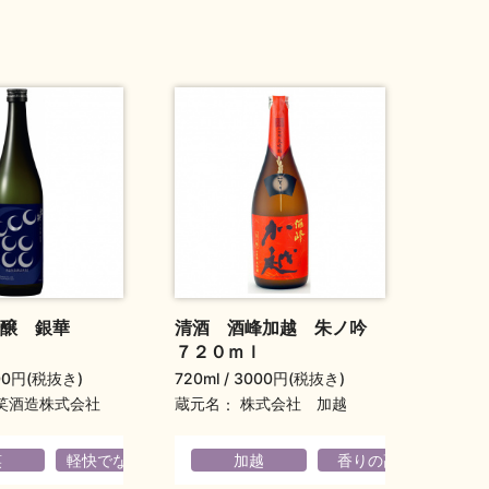
吟醸 銀華
清酒 酒峰加越 朱ノ吟
７２０ｍｌ
00円(税抜き)
720ml
3000円(税抜き)
蔵元名
笑酒造株式会社
株式会社 加越
ティ
笑
軽快でなめらか
華やか
加越
香りの高い