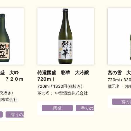
盛 大吟
特選國盛 彩華 大吟醸
宮の雪 大
 ７２０ｍ
720ｍｌ
720ml
33
720ml
1330円(税抜き)
蔵元名
株
(税抜き)
蔵元名
中埜酒造株式会社
造株式会社
宮の
國盛
香りの高い
フルー
香りの高い
フルーティ