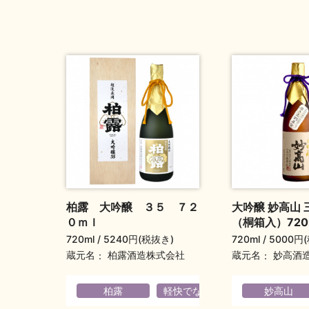
柏露 大吟醸 ３５ ７２
大吟醸 妙高山 
０ｍｌ
（桐箱入）720
720ml
5240円(税抜き)
720ml
5000円
蔵元名
蔵元名
柏露酒造株式会社
妙高酒
柏露
軽快でなめらか
妙高山
華やか