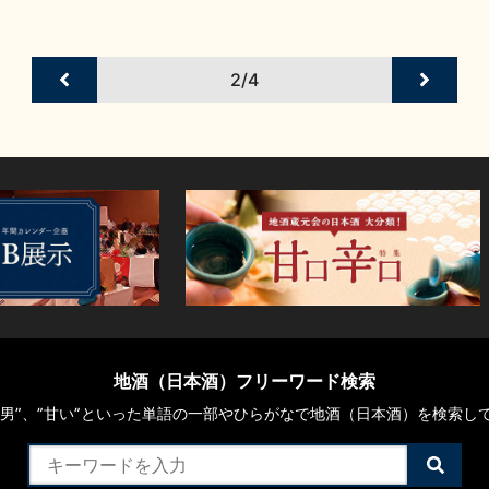
2/4
地酒（日本酒）フリーワード検索
や“男”、”甘い”といった単語の一部やひらがなで地酒（日本酒）を検索し
検
索