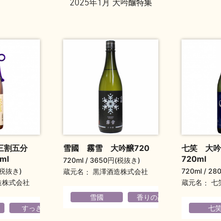
2025年1月 大吟醸特集
三割五分
雪國 霧雪 大吟醸720
七笑 大
ml
720ml
720ml
3650円(税抜き)
(税抜き)
720ml
28
蔵元名
黒澤酒造株式会社
蔵元名
造株式会社
七
雪國
香りの高い
フルー
すっきり
フルーティ
七