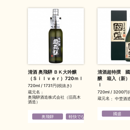
清酒 奥飛騨 ＢＫ大吟醸
清酒超特撰 國
（Ｓｉｌｖｅｒ）720ｍｌ
醸 箱入（新）
ｌ
720ml
1731円(税抜き)
720ml
3200円
蔵元名
奥飛騨酒造株式会社（旧髙木
蔵元名
中埜酒
酒造）
國盛
奥飛騨
軽快でなめらか
爽やか