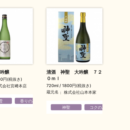
吟醸
清酒 神聖 大吟醸 ７２
０ｍｌ
00円(税抜き)
720ml
1800円(税抜き)
式会社宮﨑本店
蔵元名
株式会社山本本家
雪
香りの高い
フルーティ
ティ
神聖
コクのある