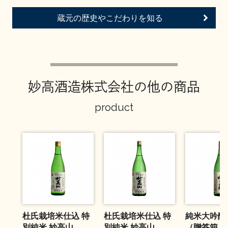
お問い合わせ
蔵元の歴史やこだわりを知る
妙高酒造株式会社の他の商品
product
杜氏栽培米仕込 特
杜氏栽培米仕込 特
純米大吟醸
別純米 妙高山
別純米 妙高山
（贈答箱入