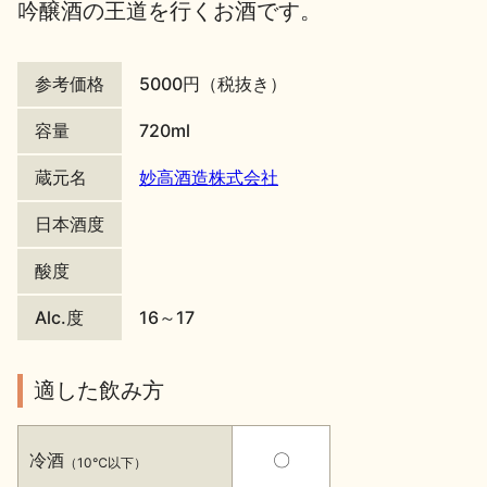
吟醸酒の王道を行くお酒です。
地酒川柳
地酒小説
参考価格
5000円（税抜き）
容量
720ml
蔵元名
妙高酒造株式会社
日本酒の楽しみ方特集
日本酒度
酸度
地酒・イベント情報
Alc.度
16～17
適した飲み方
冷酒
〇
（10℃以下）