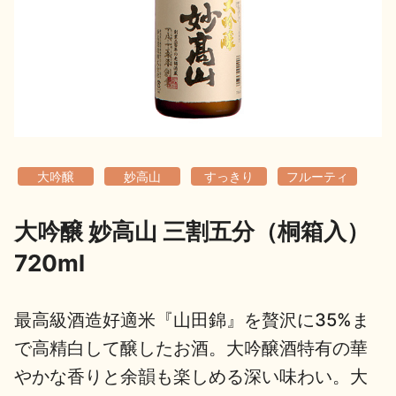
地酒用語集
地酒解体新書
お楽しみコンテンツ
大吟醸
妙高山
すっきり
フルーティ
大吟醸 妙高山 三割五分（桐箱入）
720ml
歳時記
地酒蔵元会検定
最高級酒造好適米『山田錦』を贅沢に35%ま
で高精白して醸したお酒。大吟醸酒特有の華
やかな香りと余韻も楽しめる深い味わい。大