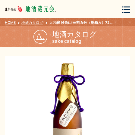
HOME
地酒カタログ
大吟醸 妙高山 三割五分（桐箱入）720ml
会員登録
ログイン
地酒カタログ
sake catalog
地酒・蔵元について
蔵元紀行
地酒カタログ