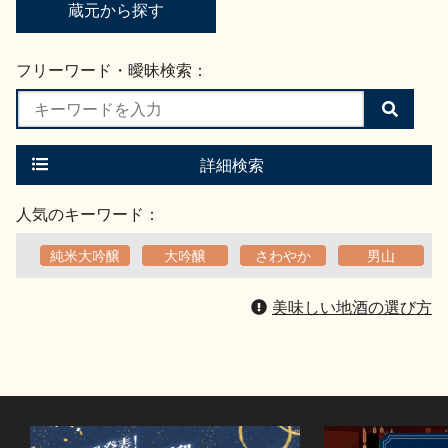
蔵元から探す
フリーワード・曖昧検索：
検
索
す
る
詳細検索
人気のキーワード：
純米大吟醸
大吟醸
さわやか
男山
美味しい地酒の選び方