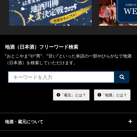
地酒（日本酒）フリーワード検索
“おとこやま”や“男”、”甘い”といった単語の一部やひらがなで地酒
（日本酒）を検索していただけます。
検
索
す
る
「蔵元」とは？
「地酒」とは？
地酒・蔵元について