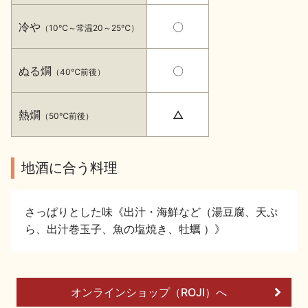
イベント情報TOP
新商品・おすすめ商品
冷や
〇
（10℃～常温20～25℃）
ぬる燗
〇
（40℃前後）
熱燗
△
（50℃前後）
季節の商品
イベント情報
地酒に合う料理
さっぱりとした味《出汁・海鮮など（湯豆腐、天ぷ
ら、出汁巻玉子、魚の塩焼き、牡蠣 ）》
地酒蔵元会WEB展示会
地酒蔵元会利酒会
美味しい地酒の選び方
オンラインショップ（ROJI）へ
地酒蔵元会とは