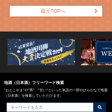
蔵元TOPへ
地酒（日本酒）フリーワード検索
“おとこやま”や“男”、”甘い”といった単語の一部やひらがなで地酒
（日本酒）を検索していただけます。
検
索