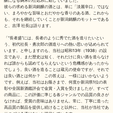
醸になる麹米の仕込みに勤しでいました。
彼らの求める新潟銘醸の酒とは、単に「淡麗辛口」ではな
い、まろやかな旨味とおだやかな香りのある酒。これから
も、それを継続していくことが新潟銘醸のモットーである
と、吉澤 社長は語ります。
「“長者盛”には、長者のように秀でた酒を造りたいとい
う、初代社長・勇次郎の酒造りへの熱い思いが込められて
います。と申しますのも、当社は昭和13年（1938）の設
立であり、まだ歴史は短く、それだけに良い酒を造らなけ
れば誰からも認めてもらえないという危機感があったから
でしょう。良い酒を造ることは蔵元の使命ですが、それで
は良い酒とは何か？ この答えは、一様にはいかないよう
です。例えば、当社はお蔭さまで、何度か新潟県1位の表
彰や全国新酒鑑評会で金賞・入賞を受けましたが、すべて
の商品に、この評価に準じる各ジャンルでの品質の良さが
なければ、受賞の意味はありません。常に、丁寧に造った
高品質の製品を提供し続けること以外に、当社が当社であ