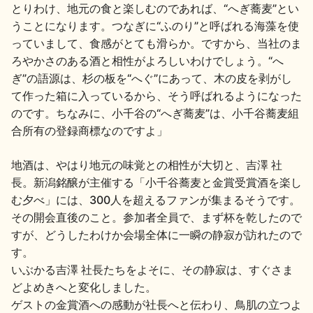
とりわけ、地元の食と楽しむのであれば、“へぎ蕎麦”とい
うことになります。つなぎに“ふのり”と呼ばれる海藻を使
っていまして、食感がとても滑らか。ですから、当社のま
ろやかさのある酒と相性がよろしいわけでしょう。“へ
ぎ”の語源は、杉の板を“へぐ”にあって、木の皮を剥がし
て作った箱に入っているから、そう呼ばれるようになった
のです。ちなみに、小千谷の“へぎ蕎麦”は、小千谷蕎麦組
合所有の登録商標なのですよ」
地酒は、やはり地元の味覚との相性が大切と、吉澤 社
長。新潟銘醸が主催する「小千谷蕎麦と金賞受賞酒を楽し
む夕べ」には、300人を超えるファンが集まるそうです。
その開会直後のこと。参加者全員で、まず杯を乾したので
すが、どうしたわけか会場全体に一瞬の静寂が訪れたので
す。
いぶかる吉澤 社長たちをよそに、その静寂は、すぐさま
どよめきへと変化しました。
ゲストの金賞酒への感動が社長へと伝わり、鳥肌の立つよ