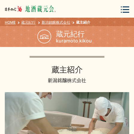
HOME
蔵元紀行
新潟銘醸株式会社
蔵主紹介
会員登録
ログイン
蔵元紀行
kuramoto kikou
地酒・蔵元について
蔵主紹介
新潟銘醸株式会社
蔵元紀行
地酒カタログ