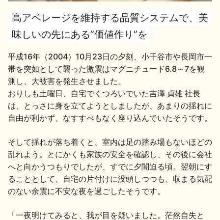
高アベレージを維持する品質システムで、美
地酒用語集
地酒解体新書
味しいの先にある”価値作り”を
平成16年（2004）10月23日の夕刻、小千谷市や長岡市一
帯を突如として襲った激震はマグニチュード6.8～7を観
お楽しみコンテンツ
測し、大被害を発生させました。
おりしも土曜日、自宅でくつろいでいた吉澤 貞雄 社長
は、とっさに身を立てようとしましたが、あまりの揺れに
自由が利かず、なすすべもなく座り込んでいたそうです。
そして揺れが落ち着くと、室内は足の踏み場もないほどの
乱れよう。とにかくも家族の安全を確認し、その後に会社
歳時記
地酒蔵元会検定
へと向かうつもりでしたが、すでに夕闇迫る頃。翌朝にす
ることとして、自宅の片付けに没頭しつつも、収まる気配
のない余震に不安な夜を過ごしたそうです。
「一夜明けてみると、我が目を疑いました。茫然自失と