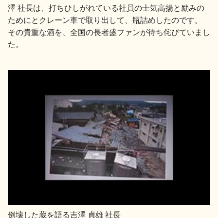
イベント情報TOP
新商品・おすすめ商品
澤 社長は、打ちひしがれている社員の士気高揚と励みの
ためにとクレーン車で取り出して、瓶詰めしたのです。
その貴重な酒を、全国の長者盛ファンが待ち侘びていまし
た。
季節の商品
イベント情報
地酒蔵元会WEB展示会
地酒蔵元会利酒会
美味しい地酒の選び方
倒壊した蔵を語る吉澤 貞雄 社長
地酒蔵元会とは