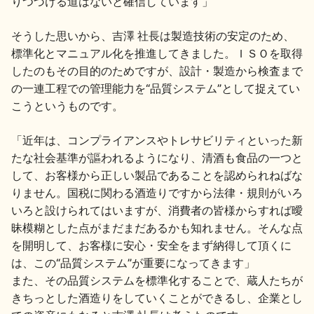
りつづける道はないと確信しています」
そうした思いから、吉澤 社長は製造技術の安定のため、
標準化とマニュアル化を推進してきました。ＩＳＯを取得
したのもその目的のためですが、設計・製造から検査まで
の一連工程での管理能力を“品質システム”として捉えてい
こうというものです。
「近年は、コンプライアンスやトレサビリティといった新
たな社会基準が謳われるようになり、清酒も食品の一つと
して、お客様から正しい製品であることを認められねばな
りません。国税に関わる酒造りですから法律・規則がいろ
いろと設けられてはいますが、消費者の皆様からすれば曖
昧模糊とした点がまだまだあるかも知れません。そんな点
を開明して、お客様に安心・安全をまず納得して頂くに
は、この“品質システム”が重要になってきます」
また、その品質システムを標準化することで、蔵人たちが
きちっとした酒造りをしていくことができるし、企業とし