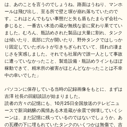
は、あのことを言うのでしょうね。路面はうねり、マンホ
地酒川柳
地酒小説
ールは飛び出し、至る所で壁と塀が崩れ落ちていたので
す。これはとんでもない事態だと矢も盾もたまらず会社へ
参じると、一番古い木造の蔵が無残な姿に変わり果ててい
ました。むろん、瓶詰めされた製品は大量に割れ、タンク
は傾いたり、底部に穴が開いたり、野外タンクではしっか
り固定していたボルトが引きちぎられていて、揺れの凄ま
じさを実感しました。それでも社屋内で誰一人として事故
日本酒の楽しみ方特集
に遭っていなかったこと、製造設備・瓶詰めラインもほぼ
稼動できて、精米所の被害がほとんどなかったことは不幸
中の幸いでした」
地酒・イベント情報
パソコンに保存している当時の記録画像をもとに、まずは
吉澤 社長の回顧談話が始まりました。
読者の方々の記憶にも、10月25日全国放送のテレビニュ
ースで新潟銘醸の風情ある木造蔵が余震で倒壊していくシ
ーンは、まだ記憶に残っているのではないでしょうか。あ
の瓦礫の下に埋もれていたタンクのいくつかは無傷で、吉