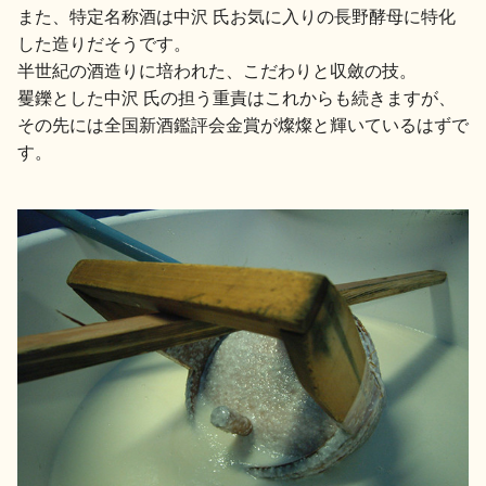
また、特定名称酒は中沢 氏お気に入りの長野酵母に特化
した造りだそうです。
半世紀の酒造りに培われた、こだわりと収斂の技。
矍鑠とした中沢 氏の担う重責はこれからも続きますが、
その先には全国新酒鑑評会金賞が燦燦と輝いているはずで
す。