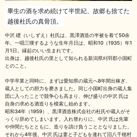
畢生の酒を求め続けて半世紀、故郷も捨てた
地酒用語集
地酒解体新書
越後杜氏の真骨頂。
中沢 礎（いしずえ）杜氏は、黒澤酒造の半被を着て50余
年。一唱三嘆するような生年月日は、昭和10（1935）年1
お楽しみコンテンツ
月1日。縁起のいい生まれです。
出身は、越後杜氏の里として知られる新潟県刈羽郡小国町
とのこと。
中学卒業と同時に、まずは愛知県の蔵元へ8年間出稼ぎ、
蔵人としての胆力を磨きました。同じ小国町出身の蔵人集
団に入ったことで競争心も高まり、伸び盛りの中沢 氏は
歳時記
地酒蔵元会検定
自身の求める酒造りを模索し始めます。
昭和34年（1959）、黒澤酒造株式会社の杜氏や蔵人がそ
っくり辞めてしまいます。入れ替わりに、中沢 氏は先輩
や仲間たちとともに、造りを請け負うこととなりました。
それから4年後、中沢 氏は妻と子どもを連れて旧八千穂村