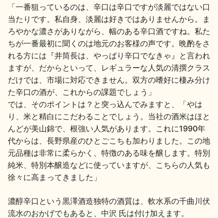
「一番狙っているのは、辛口は辛口ですが淡麗ではない口
当たりです。私自身、淡麗は好きではありませんから。ま
ろやかな濃さがありながら、幅のある辛口酒ですね。私た
ちが一番最初に聞くのは地元のお客様の声です。晩酌をさ
れる方には『井筒長は、やっぱり辛口でなきゃ』と言われ
ますが、だからといって、レギュラーな人気の清撰クラス
だけでは、市場に対応できません。双方の嗜好に棲み分け
た辛口の酒が、これからの課題でしょう」
では、そのポイントは？と突っ込んでみますと、「やは
り、米と精白にこだわることでしょう。当社の酒米はほと
んどが美山錦で、根強い人気があります。これに1990年
代からは、長野県産のひとごこちも加わりました。この地
元品種は非常に柔らかく、特徴のある味を醸します。特別
純米、特別本醸造などに使っていますが、こちらの人気も
徐々に高まってきました」
濃醇辛口という黒澤酒造独特の酒質は、軟水系の千曲川伏
流水のおかげでもあると、中沢 氏は付け加えます。