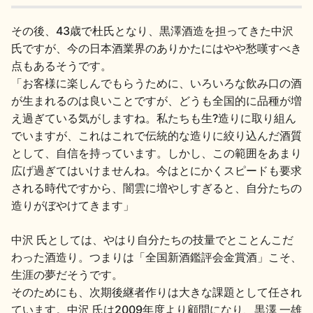
その後、43歳で杜氏となり、黒澤酒造を担ってきた中沢
氏ですが、今の日本酒業界のありかたにはやや愁嘆すべき
点もあるそうです。
「お客様に楽しんでもらうために、いろいろな飲み口の酒
が生まれるのは良いことですが、どうも全国的に品種が増
え過ぎている気がしますね。私たちも生?造りに取り組ん
でいますが、これはこれで伝統的な造りに絞り込んだ酒質
として、自信を持っています。しかし、この範囲をあまり
広げ過ぎてはいけませんね。今はとにかくスピードも要求
される時代ですから、闇雲に増やしすぎると、自分たちの
造りがぼやけてきます」
中沢 氏としては、やはり自分たちの技量でとことんこだ
わった酒造り。つまりは「全国新酒鑑評会金賞酒」こそ、
生涯の夢だそうです。
そのためにも、次期後継者作りは大きな課題として任され
ています。中沢 氏は2009年度より顧問になり、黒澤 一雄