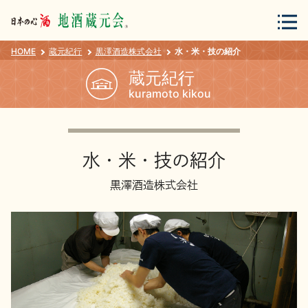
HOME
蔵元紀行
黒澤酒造株式会社
水・米・技の紹介
会員登録
ログイン
蔵元紀行
kuramoto kikou
地酒・蔵元について
水・米・技の紹介
黒澤酒造株式会社
蔵元紀行
地酒カタログ