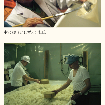
中沢 礎（いしずえ）杜氏