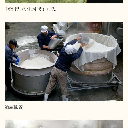
中沢 礎（いしずえ）杜氏
酒蔵風景