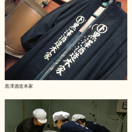
イベント情報TOP
新商品・おすすめ商品
季節の商品
イベント情報
黒澤酒造本家
地酒蔵元会WEB展示会
地酒蔵元会利酒会
美味しい地酒の選び方
地酒蔵元会とは