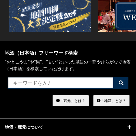
地酒（日本酒）フリーワード検索
“おとこやま”や“男”、”甘い”といった単語の一部やひらがなで地酒
（日本酒）を検索していただけます。
検
索
す
る
「蔵元」とは？
「地酒」とは？
地酒・蔵元について