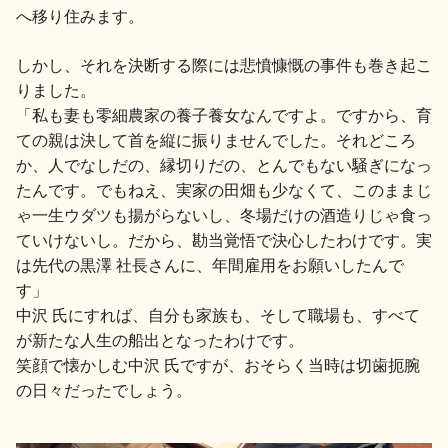
へ移り住みます。
地酒川柳
地酒小説
しかし、それを決断する際には悲憤慷慨の事件も巻き起こ
りました。
「私も妻も零細農家の養子養女なんですよ。ですから、育
ての親は決して首を縦に振りませんでした。それどころ
か、人でなしだの、縁切りだの、とんでもない騒ぎになっ
たんです。でもねえ、実家の田畑も少なくて、このままじ
日本酒の楽しみ方特集
ゃ一生ウダツも揚がらないし、冬場だけの酒造りじゃ食っ
ていけないし。だから、勘当覚悟で決心したわけです。実
は先代の黒澤 社長さんに、年間雇用をお願いしたんで
地酒・イベント情報
す」
中沢 氏にすれば、自分も家族も、そして職場も、すべて
が新たな人生の船出となったわけです。
笑顔で懐かしむ中沢 氏ですが、おそらく当時は切歯扼腕
の日々だったでしょう。