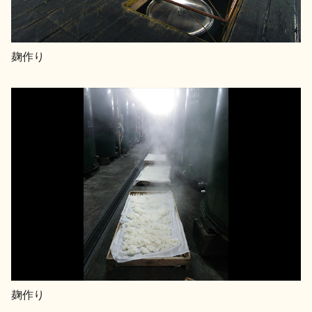
麹作り
麹作り