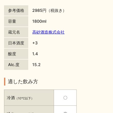
地酒川柳
地酒小説
参考価格
2985円（税抜き）
容量
1800ml
蔵元名
高砂酒造株式会社
日本酒度
+3
日本酒の楽しみ方特集
酸度
1.4
Alc.度
15.2
地酒・イベント情報
適した飲み方
冷酒
〇
（10℃以下）