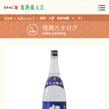
HOME
地酒カタログ
清酒 大雪 純米吟醸 １．８Ｌ
会員登録
ログイン
地酒カタログ
sake catalog
地酒・蔵元について
蔵元紀行
地酒カタログ