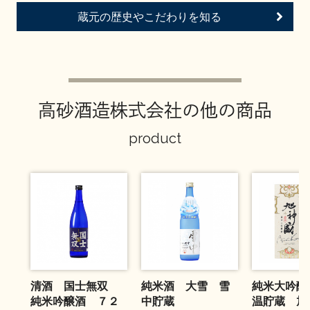
お問い合わせ
蔵元の歴史やこだわりを知る
高砂酒造株式会社の他の商品
product
清酒 国士無双
純米酒 大雪 雪
純米大吟醸
純米吟醸酒 ７２
中貯蔵
温貯蔵 