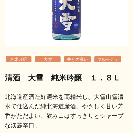
地酒用語集
地酒解体新書
お楽しみコンテンツ
純米吟醸
大雪
香りの高い
フルーティ
清酒 大雪 純米吟醸 １．８Ｌ
歳時記
地酒蔵元会検定
北海道産酒造好適米を高精米し、大雪山雪清
水で仕込んだ純北海道産酒。やさしく甘い芳
香がただよい、飲み口はすっきりとシャープ
な淡麗辛口。