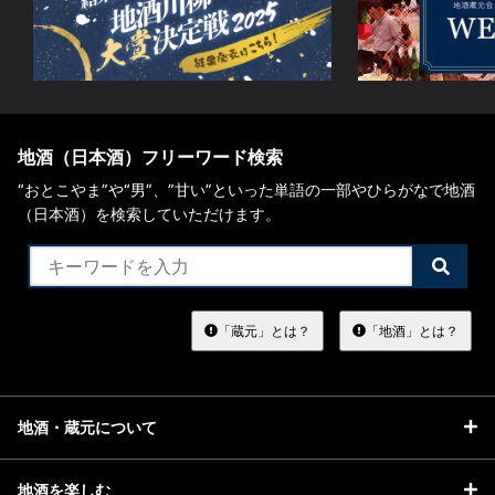
地酒（日本酒）フリーワード検索
“おとこやま”や“男”、”甘い”といった単語の一部やひらがなで地酒
（日本酒）を検索していただけます。
検
索
す
る
「蔵元」とは？
「地酒」とは？
地酒・蔵元について
地酒を楽しむ