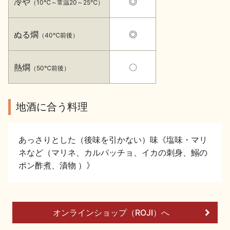
冷や
◎
（10℃～常温20～25℃）
イベント情報TOP
新商品・おすすめ商品
ぬる燗
◎
（40℃前後）
熱燗
〇
（50℃前後）
季節の商品
イベント情報
地酒に合う料理
あっさりとした（後味を引かない）味《塩味・マリ
ネなど（マリネ、カルパッチョ、イカの刺身、鰯の
ポン酢煮、漬物 ）》
地酒蔵元会WEB展示会
地酒蔵元会利酒会
オンラインショップ（ROJI）へ
美味しい地酒の選び方
地酒蔵元会とは