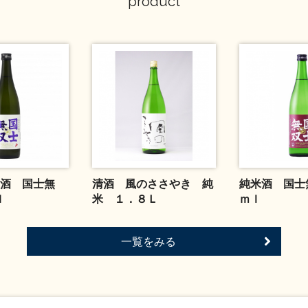
product
酒 国士無
清酒 風のささやき 純
純米酒 国士
l
米 １．８Ｌ
ｍｌ
一覧をみる