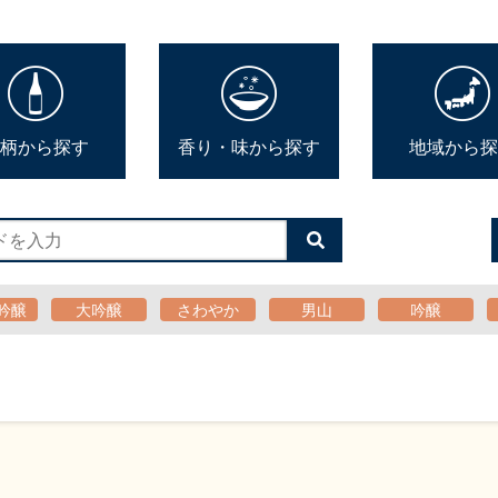
柄から探す
香り・味から探す
地域から探
検
索
す
る
吟醸
大吟醸
さわやか
男山
吟醸