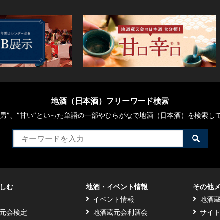
地酒（日本酒）フリーワード検索
や“男”、”甘い”といった単語の一部やひらがなで地酒（日本酒）を検索し
検
索
す
る
しむ
地酒・イベント情報
その他
イベント情報
地酒
元会検定
地酒蔵元会利酒会
サイ