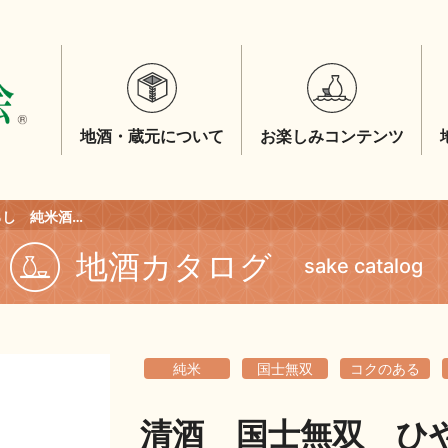
地酒・蔵元について
お楽しみコンテンツ
清酒 国士無双 ひやおろし 純米酒 ７２０ｍｌ
地酒カタログ
sake catalog
純米
国士無双
コクのある
清酒 国士無双 ひ