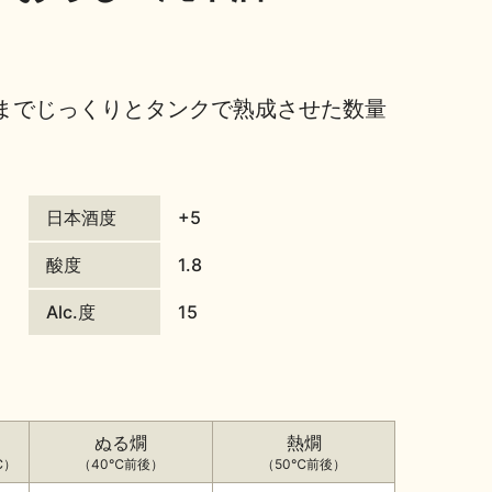
までじっくりとタンクで熟成させた数量
日本酒度
+5
酸度
1.8
Alc.度
15
ぬる燗
熱燗
℃）
（40℃前後）
（50℃前後）