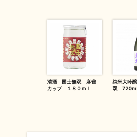
清酒 国士無双 麻雀
純米大吟醸
カップ １８０ｍｌ
双 720m