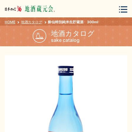
HOME
地酒カタログ
酔仙特別純米生貯蔵酒 300ml
会員登録
ログイン
地酒カタログ
sake catalog
地酒・蔵元について
蔵元紀行
地酒カタログ