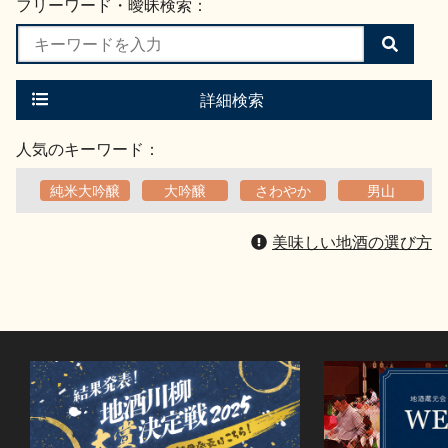
フリーワード・曖昧検索：
検
索
す
る
詳細検索
人気のキーワード：
純米大吟醸
大吟醸
さわやか
男山
美味しい地酒の選び方