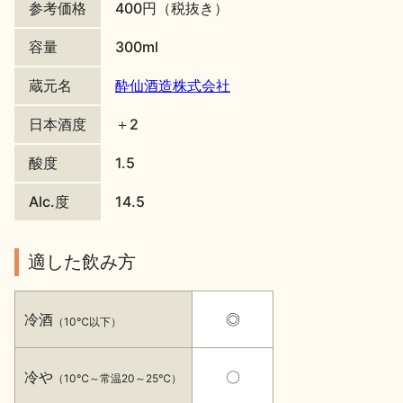
参考価格
400円（税抜き）
地酒川柳
地酒小説
容量
300ml
蔵元名
酔仙酒造株式会社
日本酒度
＋2
酸度
1.5
日本酒の楽しみ方特集
Alc.度
14.5
地酒・イベント情報
適した飲み方
冷酒
◎
（10℃以下）
冷や
〇
（10℃～常温20～25℃）