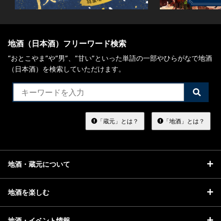
地酒（日本酒）フリーワード検索
“おとこやま”や“男”、”甘い”といった単語の一部やひらがなで地酒
（日本酒）を検索していただけます。
検
索
す
る
「蔵元」とは？
「地酒」とは？
地酒・蔵元について
地酒を楽しむ
地酒・イベント情報