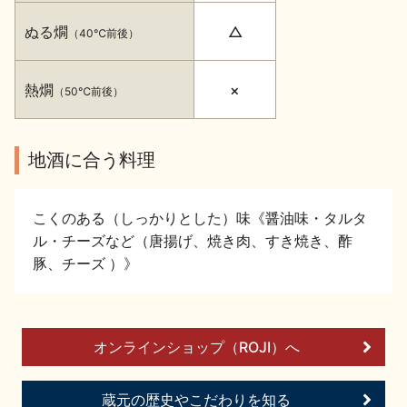
イベント情報TOP
新商品・おすすめ商品
ぬる燗
△
（40℃前後）
熱燗
×
（50℃前後）
地酒に合う料理
季節の商品
イベント情報
こくのある（しっかりとした）味《醤油味・タルタ
ル・チーズなど（唐揚げ、焼き肉、すき焼き、酢
豚、チーズ ）》
地酒蔵元会WEB展示会
地酒蔵元会利酒会
オンラインショップ（ROJI）へ
美味しい地酒の選び方
蔵元の歴史やこだわりを知る
地酒蔵元会とは