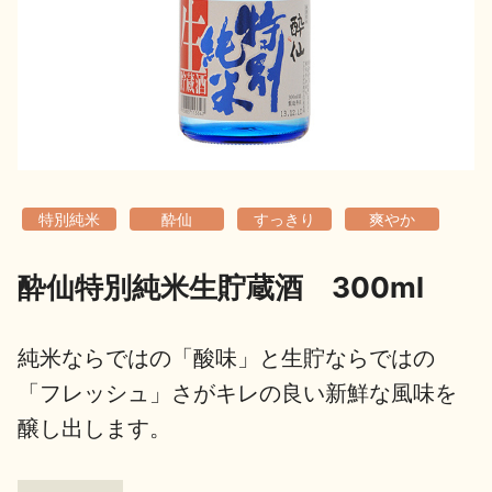
地酒用語集
地酒解体新書
お楽しみコンテンツ
特別純米
酔仙
すっきり
爽やか
酔仙特別純米生貯蔵酒 300ml
歳時記
地酒蔵元会検定
純米ならではの「酸味」と生貯ならではの
「フレッシュ」さがキレの良い新鮮な風味を
醸し出します。