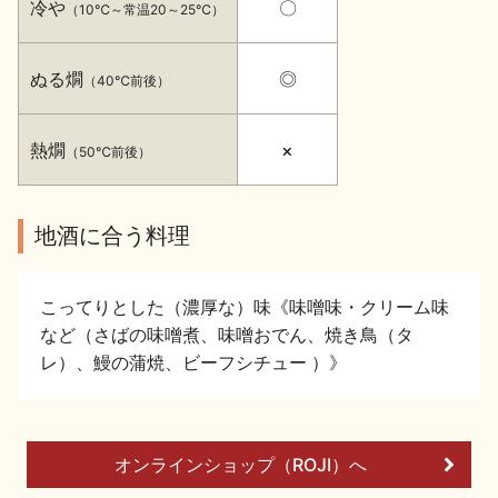
冷や
〇
（10℃～常温20～25℃）
イベント情報TOP
新商品・おすすめ商品
ぬる燗
◎
（40℃前後）
熱燗
×
（50℃前後）
季節の商品
イベント情報
地酒に合う料理
こってりとした（濃厚な）味《味噌味・クリーム味
など（さばの味噌煮、味噌おでん、焼き鳥（タ
レ）、鰻の蒲焼、ビーフシチュー ）》
地酒蔵元会WEB展示会
地酒蔵元会利酒会
美味しい地酒の選び方
オンラインショップ（ROJI）へ
地酒蔵元会とは