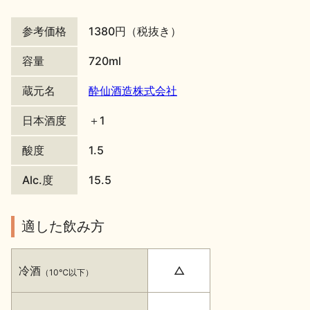
地酒川柳
地酒小説
参考価格
1380円（税抜き）
容量
720ml
蔵元名
酔仙酒造株式会社
日本酒度
＋1
日本酒の楽しみ方特集
酸度
1.5
Alc.度
15.5
地酒・イベント情報
適した飲み方
冷酒
△
（10℃以下）