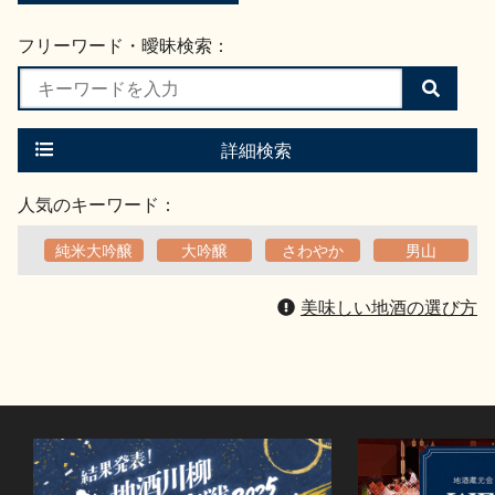
フリーワード・曖昧検索：
検
索
す
る
詳細検索
人気のキーワード：
純米大吟醸
大吟醸
さわやか
男山
美味しい地酒の選び方