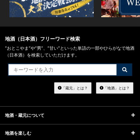
地酒（日本酒）フリーワード検索
“おとこやま”や“男”、”甘い”といった単語の一部やひらがなで地酒
（日本酒）を検索していただけます。
検
索
す
る
「蔵元」とは？
「地酒」とは？
地酒・蔵元について
地酒を楽しむ