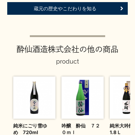
お問い合わせ
蔵元の歴史やこだわりを知る
酔仙酒造株式会社の他の商品
product
純米にごり雪ゆ
吟醸 酔仙 ７２
純米大吟
め 720ml
０ｍｌ
1.8Ｌ