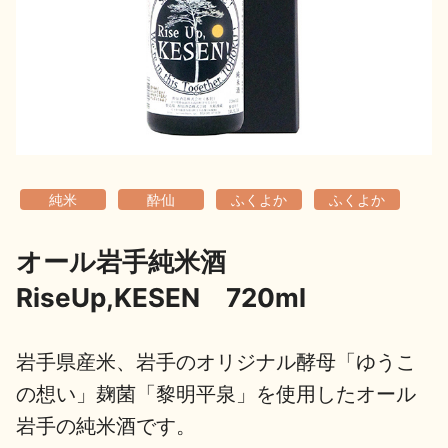
地酒用語集
地酒解体新書
お楽しみコンテンツ
純米
酔仙
ふくよか
ふくよか
オール岩手純米酒
RiseUp,KESEN 720ml
歳時記
地酒蔵元会検定
岩手県産米、岩手のオリジナル酵母「ゆうこ
の想い」麹菌「黎明平泉」を使用したオール
岩手の純米酒です。