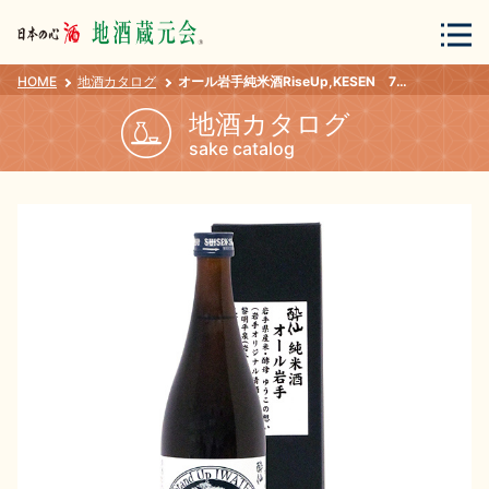
HOME
地酒カタログ
オール岩手純米酒RiseUp,KESEN 720ml
会員登録
ログイン
地酒カタログ
sake catalog
地酒・蔵元について
蔵元紀行
地酒カタログ