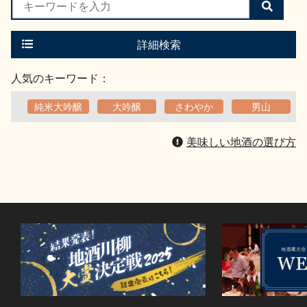
検
索
す
る
詳細検索
人気のキーワード：
純米大吟醸
大吟醸
さわやか
男山
美味しい地酒の選び方