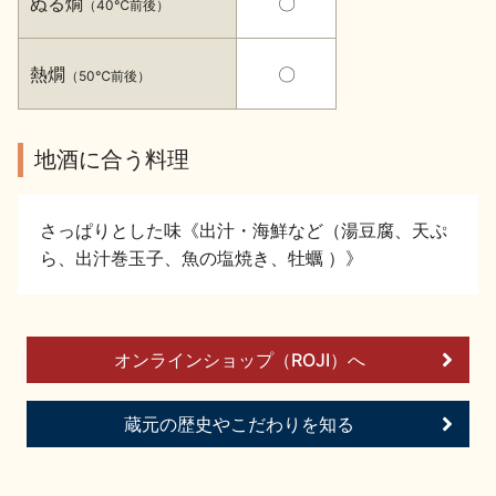
ぬる燗
〇
（40℃前後）
イベント情報TOP
新商品・おすすめ商品
熱燗
〇
（50℃前後）
地酒に合う料理
季節の商品
イベント情報
さっぱりとした味《出汁・海鮮など（湯豆腐、天ぷ
ら、出汁巻玉子、魚の塩焼き、牡蠣 ）》
オンラインショップ（ROJI）へ
地酒蔵元会WEB展示会
地酒蔵元会利酒会
蔵元の歴史やこだわりを知る
美味しい地酒の選び方
地酒蔵元会とは