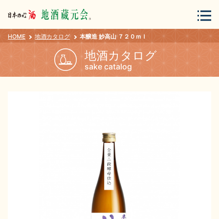
HOME
地酒カタログ
本醸造 妙高山 ７２０ｍｌ
会員登録
ログイン
地酒カタログ
sake catalog
地酒・蔵元について
蔵元紀行
地酒カタログ