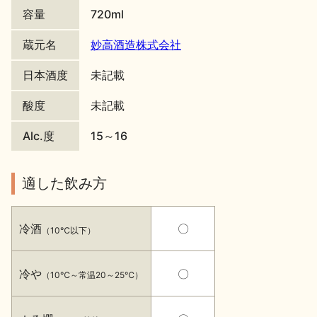
容量
720ml
地酒川柳
地酒小説
蔵元名
妙高酒造株式会社
日本酒度
未記載
酸度
未記載
Alc.度
15～16
日本酒の楽しみ方特集
適した飲み方
地酒・イベント情報
冷酒
〇
（10℃以下）
冷や
〇
（10℃～常温20～25℃）