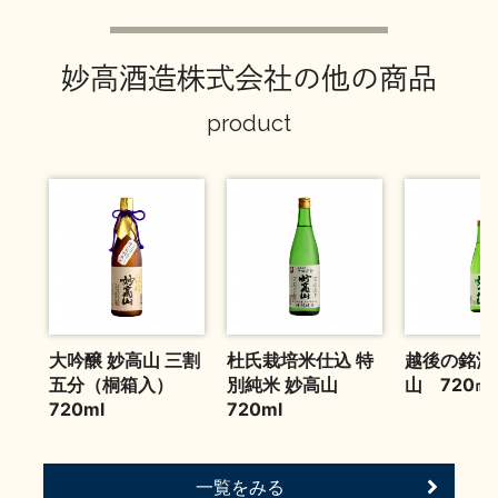
お問い合わせ
妙高酒造株式会社の他の商品
product
大吟醸 妙高山 三割
杜氏栽培米仕込 特
越後の銘酒
五分（桐箱入）
別純米 妙高山
山 720㎖
720ml
720ml
一覧をみる