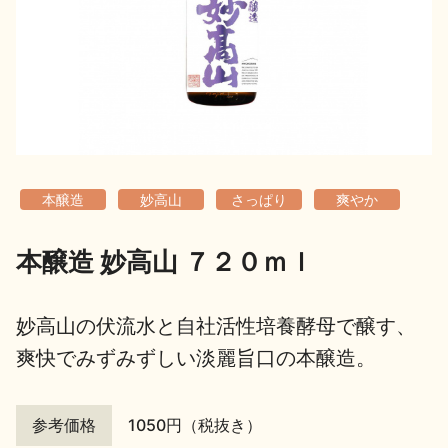
地酒用語集
地酒解体新書
お楽しみコンテンツ
本醸造
妙高山
さっぱり
爽やか
本醸造 妙高山 ７２０ｍｌ
歳時記
地酒蔵元会検定
妙高山の伏流水と自社活性培養酵母で醸す、
爽快でみずみずしい淡麗旨口の本醸造。
参考価格
1050円（税抜き）