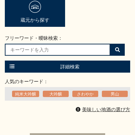
地酒用語集
地酒解体新書
蔵元から探す
フリーワード・曖昧検索：
お楽しみコンテンツ
検
索
す
る
詳細検索
人気のキーワード：
純米大吟醸
大吟醸
さわやか
男山
歳時記
地酒蔵元会検定
美味しい地酒の選び方