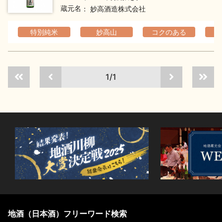
蔵元名
妙高酒造株式会社
特別純米
妙高山
コクのある
1/1
地酒（日本酒）フリーワード検索