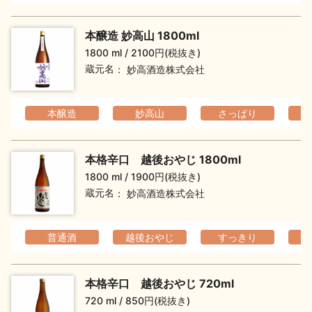
イベント情報TOP
新商品・おすすめ商品
本醸造 妙高山 1800ml
1800 ml
2100円(税抜き)
蔵元名
妙高酒造株式会社
本醸造
妙高山
さっぱり
季節の商品
イベント情報
本格辛口 越後おやじ 1800ml
1800 ml
1900円(税抜き)
蔵元名
妙高酒造株式会社
地酒蔵元会WEB展示会
地酒蔵元会利酒会
普通酒
越後おやじ
すっきり
本格辛口 越後おやじ 720ml
美味しい地酒の選び方
720 ml
850円(税抜き)
地酒蔵元会とは