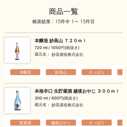
地酒川柳
地酒小説
商品一覧
検索結果：15件中 1～ 15件目
本醸造 妙高山 ７２０ｍｌ
720 ml
1050円(税抜き)
蔵元名
妙高酒造株式会社
日本酒の楽しみ方特集
本醸造
妙高山
さっぱり
地酒・イベント情報
本格辛口 生貯蔵酒 越後おやじ ３００ｍｌ
300 ml
400円(税抜き)
蔵元名
妙高酒造株式会社
普通酒
越後おやじ
さっぱり