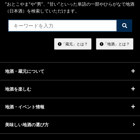
“おとこやま”や“男”、”甘い”といった単語の一部やひらがなで地酒
（日本酒）を検索していただけます。
検
索
す
る
「蔵元」とは？
「地酒」とは？
地酒・蔵元について
地酒を楽しむ
地酒・イベント情報
美味しい地酒の選び方