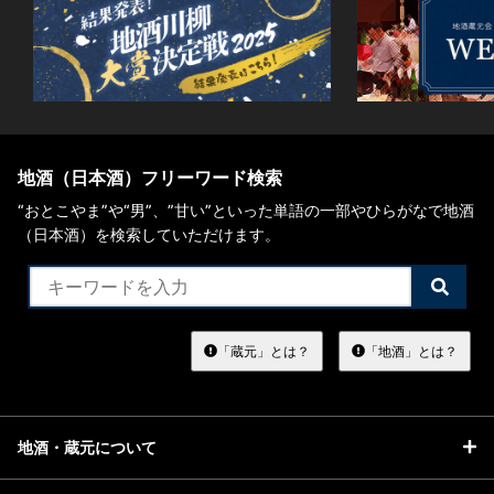
地酒（日本酒）フリーワード検索
“おとこやま”や“男”、”甘い”といった単語の一部やひらがなで地酒
（日本酒）を検索していただけます。
検
索
す
る
「蔵元」とは？
「地酒」とは？
地酒・蔵元について