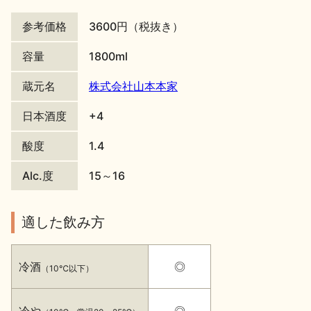
地酒川柳
地酒小説
参考価格
3600円（税抜き）
容量
1800ml
蔵元名
株式会社山本本家
日本酒度
+4
日本酒の楽しみ方特集
酸度
1.4
Alc.度
15～16
地酒・イベント情報
適した飲み方
冷酒
◎
（10℃以下）
冷や
◎