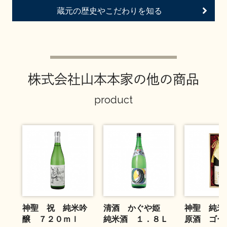
お問い合わせ
蔵元の歴史やこだわりを知る
株式会社山本本家の他の商品
product
神聖 祝 純米吟
清酒 かぐや姫
神聖 純米
醸 ７２０ｍｌ
純米酒 １．８Ｌ
原酒 ゴ