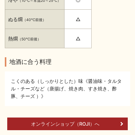
（10℃～常温20～25℃）
イベント情報TOP
新商品・おすすめ商品
ぬる燗
△
（40℃前後）
熱燗
△
（50℃前後）
季節の商品
イベント情報
地酒に合う料理
こくのある（しっかりとした）味《醤油味・タルタ
ル・チーズなど（唐揚げ、焼き肉、すき焼き、酢
豚、チーズ ）》
地酒蔵元会WEB展示会
地酒蔵元会利酒会
オンラインショップ（ROJI）へ
美味しい地酒の選び方
地酒蔵元会とは