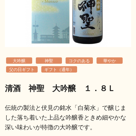
地酒用語集
地酒解体新書
お楽しみコンテンツ
大吟醸
神聖
コクのある
華やか
父の日ギフト
ギフト（通年）
清酒 神聖 大吟醸 １．８Ｌ
歳時記
地酒蔵元会検定
伝統の製法と伏見の銘水「白菊水」で醸じま
した落ち着いた上品な吟醸香ときめ細やかな
深い味わいが特徴の大吟醸です。