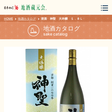
HOME
地酒カタログ
清酒 神聖 大吟醸 １．８Ｌ
会員登録
ログイン
地酒カタログ
sake catalog
地酒・蔵元について
蔵元紀行
地酒カタログ