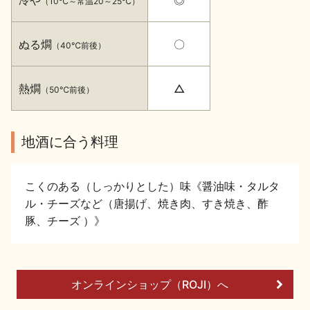
（10℃～常温20～25℃）
イベント情報TOP
新商品・おすすめ商品
ぬる燗
〇
（40℃前後）
熱燗
△
（50℃前後）
季節の商品
イベント情報
地酒に合う料理
こくのある（しっかりとした）味《醤油味・タルタ
ル・チーズなど（唐揚げ、焼き肉、すき焼き、酢
豚、チーズ ）》
地酒蔵元会WEB展示会
地酒蔵元会利酒会
オンラインショップ（ROJI）へ
美味しい地酒の選び方
地酒蔵元会とは