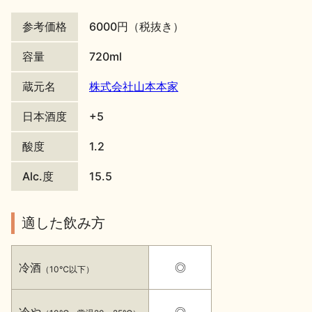
地酒川柳
地酒小説
参考価格
6000円（税抜き）
容量
720ml
蔵元名
株式会社山本本家
日本酒度
+5
日本酒の楽しみ方特集
酸度
1.2
Alc.度
15.5
地酒・イベント情報
適した飲み方
冷酒
◎
（10℃以下）
冷や
◎