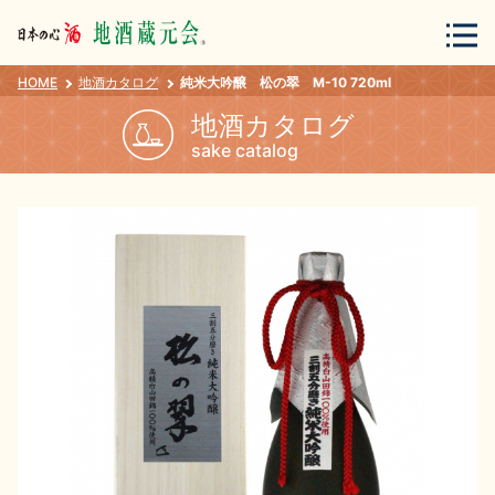
HOME
地酒カタログ
純米大吟醸 松の翠 M-10 720ml
会員登録
ログイン
地酒カタログ
sake catalog
地酒・蔵元について
蔵元紀行
地酒カタログ