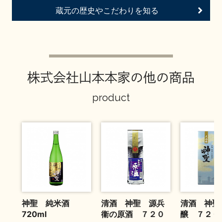
お問い合わせ
蔵元の歴史やこだわりを知る
株式会社山本本家の他の商品
product
神聖 純米酒
清酒 神聖 源兵
清酒 神聖
720ml
衞の原酒 ７２０
醸 ７２０