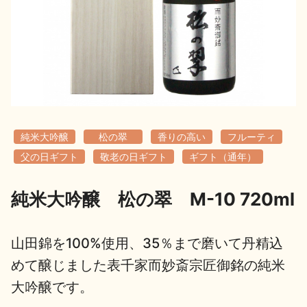
地酒用語集
地酒解体新書
お楽しみコンテンツ
純米大吟醸
松の翠
香りの高い
フルーティ
父の日ギフト
敬老の日ギフト
ギフト（通年）
純米大吟醸 松の翠 M-10 720ml
歳時記
地酒蔵元会検定
山田錦を100%使用、35％まで磨いて丹精込
めて醸じました表千家而妙斎宗匠御銘の純米
大吟醸です。