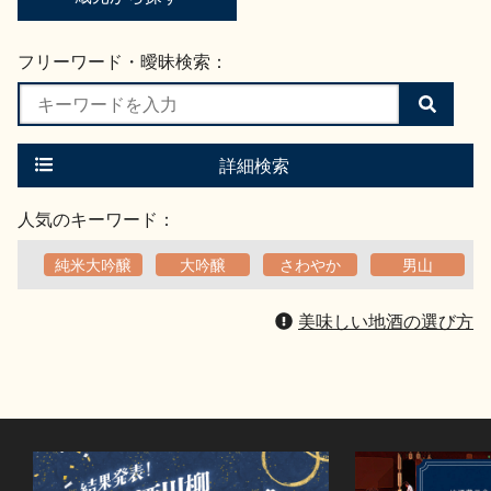
フリーワード・曖昧検索：
検
索
す
る
詳細検索
人気のキーワード：
純米大吟醸
大吟醸
さわやか
男山
美味しい地酒の選び方