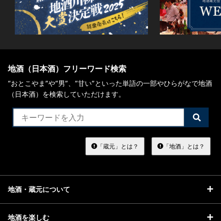
地酒（日本酒）フリーワード検索
“おとこやま”や“男”、”甘い”といった単語の一部やひらがなで地酒
（日本酒）を検索していただけます。
検
索
す
る
「蔵元」とは？
「地酒」とは？
地酒・蔵元について
地酒を楽しむ