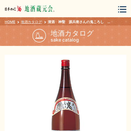
HOME
地酒カタログ
清酒 神聖 源兵衛さんの鬼ころし １．８Ｌ
会員登録
ログイン
地酒カタログ
sake catalog
地酒・蔵元について
蔵元紀行
地酒カタログ