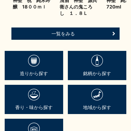
神聖 祝 純米吟
清酒 神聖 源兵
神聖 
醸 18００ｍｌ
衛さんの鬼ころ
720ml
し １．８Ｌ
一覧をみる
造りから探す
銘柄から探す
香り・味から探す
地域から探す