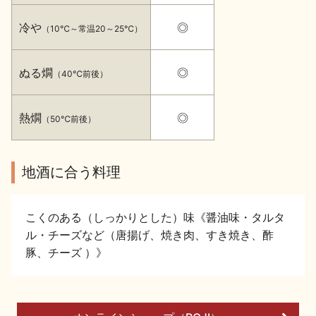
イベント情報TOP
新商品・おすすめ商品
冷や
◎
（10℃～常温20～25℃）
ぬる燗
◎
（40℃前後）
熱燗
◎
（50℃前後）
季節の商品
イベント情報
地酒に合う料理
こくのある（しっかりとした）味《醤油味・タルタ
ル・チーズなど（唐揚げ、焼き肉、すき焼き、酢
地酒蔵元会WEB展示会
地酒蔵元会利酒会
豚、チーズ ）》
美味しい地酒の選び方
地酒蔵元会とは