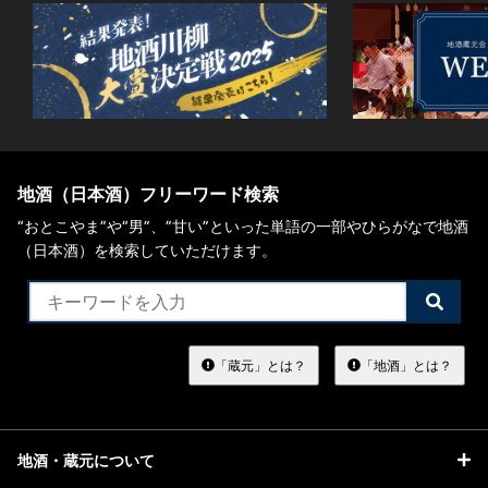
地酒（日本酒）フリーワード検索
“おとこやま”や“男”、”甘い”といった単語の一部やひらがなで地酒
（日本酒）を検索していただけます。
検
索
す
る
「蔵元」とは？
「地酒」とは？
地酒・蔵元について