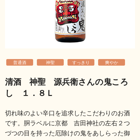
地酒用語集
地酒解体新書
お楽しみコンテンツ
普通酒
神聖
すっきり
爽やか
清酒 神聖 源兵衛さんの鬼ころ
し １．８Ｌ
歳時記
地酒蔵元会検定
切れ味のよい辛口を追求したこだわりのお酒
です。胴ラベルに京都 吉田神社の左右２つ
づつの目を持った厄除けの鬼をあしらった御