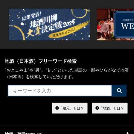
地酒（日本酒）フリーワード検索
“おとこやま”や“男”、”甘い”といった単語の一部やひらがなで地酒
（日本酒）を検索していただけます。
検
索
す
る
「蔵元」とは？
「地酒」とは？