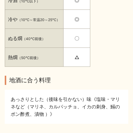
冷酒
◎
（10℃以下）
イベント情報TOP
新商品・おすすめ商品
冷や
◎
（10℃～常温20～25℃）
ぬる燗
〇
（40℃前後）
季節の商品
イベント情報
熱燗
△
（50℃前後）
地酒に合う料理
あっさりとした（後味を引かない）味《塩味・マリ
地酒蔵元会WEB展示会
地酒蔵元会利酒会
ネなど（マリネ、カルパッチョ、イカの刺身、鰯の
ポン酢煮、漬物 ）》
美味しい地酒の選び方
地酒蔵元会とは