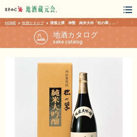
HOME
地酒カタログ
清酒上撰 神聖 純米大吟「松の翠」Ｍ－４ １．８Ｌ
会員登録
ログイン
地酒カタログ
sake catalog
地酒・蔵元について
蔵元紀行
地酒カタログ