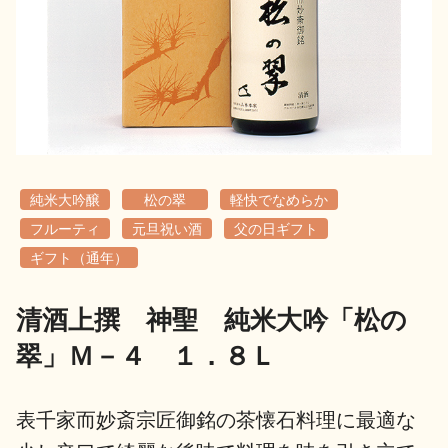
地酒用語集
地酒解体新書
お楽しみコンテンツ
純米大吟醸
松の翠
軽快でなめらか
フルーティ
元旦祝い酒
父の日ギフト
ギフト（通年）
清酒上撰 神聖 純米大吟「松の
歳時記
地酒蔵元会検定
翠」Ｍ－４ １．８Ｌ
表千家而妙斎宗匠御銘の茶懐石料理に最適な