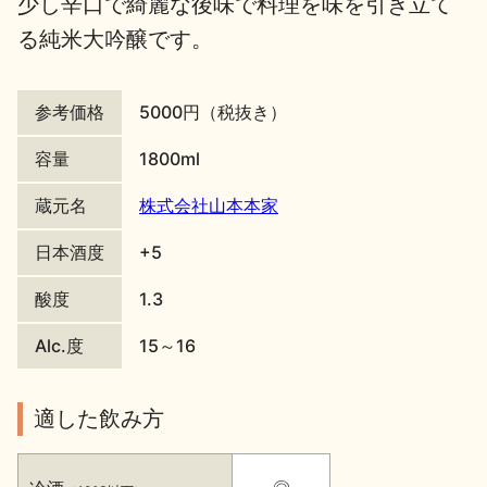
少し辛口で綺麗な後味で料理を味を引き立て
る純米大吟醸です。
地酒川柳
地酒小説
参考価格
5000円（税抜き）
容量
1800ml
蔵元名
株式会社山本本家
日本酒の楽しみ方特集
日本酒度
+5
酸度
1.3
地酒・イベント情報
Alc.度
15～16
適した飲み方