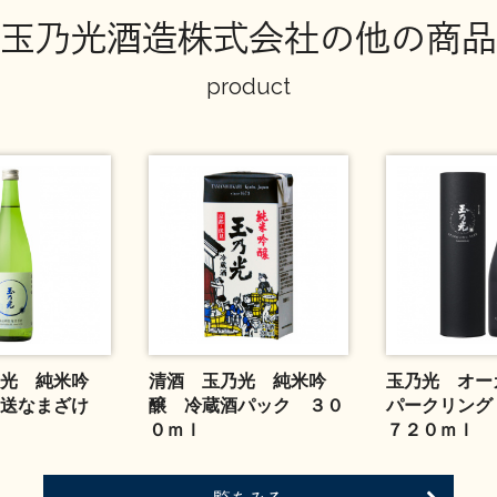
玉乃光酒造株式会社の他の商品
product
光 純米吟
清酒 玉乃光 純米吟
玉乃光 オー
直送なまざけ
醸 冷蔵酒パック ３０
パークリン
０ｍｌ
７２０ｍｌ