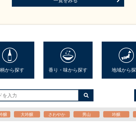
一覧をみる
柄から探す
香り・味から探す
地域から探
検
索
す
る
吟醸
大吟醸
さわやか
男山
吟醸