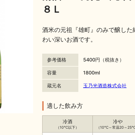
８Ｌ
酒米の元祖『雄町』のみで醸した
わい深いお酒です。
参考価格
5400円（税抜き）
容量
1800ml
蔵元名
玉乃光酒造株式会社
適した飲み方
冷酒
冷や
（10℃以下）
（10℃～常温20～25