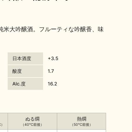
純米大吟醸酒。フルーティな吟醸香、味
日本酒度
+3.5
酸度
1.7
Alc.度
16.2
ぬる燗
熱燗
℃）
（40℃前後）
（50℃前後）