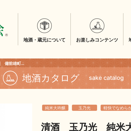
地酒・蔵元について
お楽しみコンテンツ
清酒 玉乃光 純米大吟醸 備前雄町 １．８Ｌ
地酒カタログ
sake catalog
純米大吟醸
玉乃光
軽快でなめら
清酒 玉乃光 純米