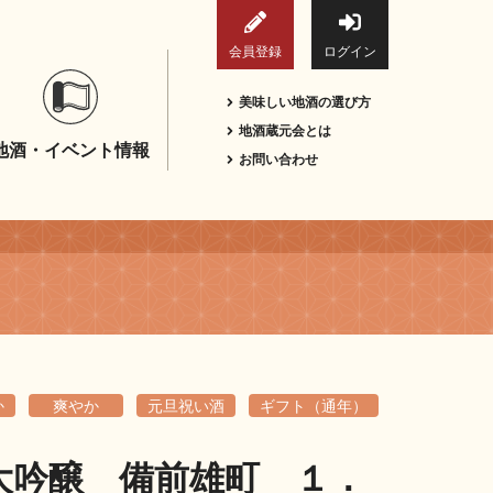
会員登録
ログイン
美味しい地酒の選び方
地酒蔵元会とは
地酒・イベント情報
お問い合わせ
か
爽やか
元旦祝い酒
ギフト（通年）
大吟醸 備前雄町 １．