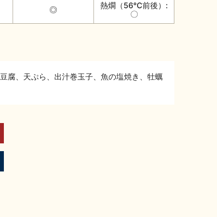
熱燗（56℃前後）:
◎
〇
豆腐、天ぷら、出汁巻玉子、魚の塩焼き、牡蠣