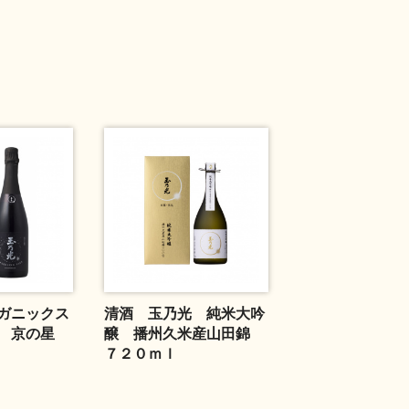
ガニックス
清酒 玉乃光 純米大吟
グ 京の星
醸 播州久米産山田錦
７２０ｍｌ