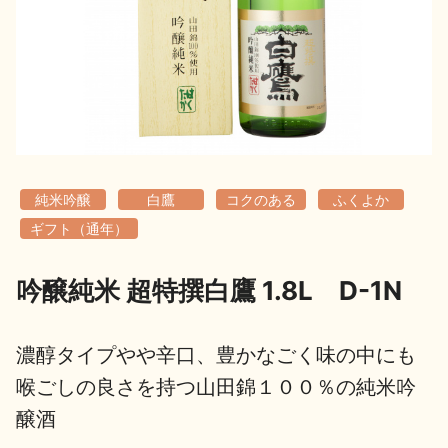
地酒用語集
地酒解体新書
お楽しみコンテンツ
純米吟醸
白鷹
コクのある
ふくよか
ギフト（通年）
吟醸純米 超特撰白鷹 1.8L D-1N
歳時記
地酒蔵元会検定
濃醇タイプやや辛口、豊かなごく味の中にも
喉ごしの良さを持つ山田錦１００％の純米吟
醸酒