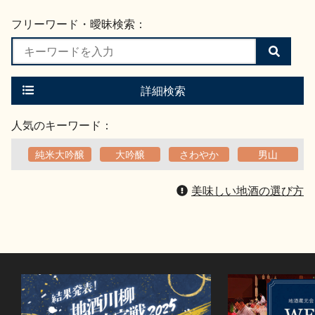
フリーワード・曖昧検索：
検
索
す
る
詳細検索
人気のキーワード：
純米大吟醸
大吟醸
さわやか
男山
美味しい地酒の選び方