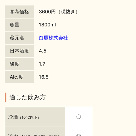
地酒川柳
地酒小説
参考価格
3600円（税抜き）
容量
1800ml
蔵元名
白鷹株式会社
日本酒度
4.5
日本酒の楽しみ方特集
酸度
1.7
Alc.度
16.5
地酒・イベント情報
適した飲み方
冷酒
〇
（10℃以下）
冷や
◎