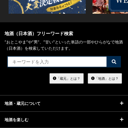
地酒（日本酒）フリーワード検索
“おとこやま”や“男”、”甘い”といった単語の一部やひらがなで地酒
（日本酒）を検索していただけます。
検
索
す
る
「蔵元」とは？
「地酒」とは？
地酒・蔵元について
地酒を楽しむ