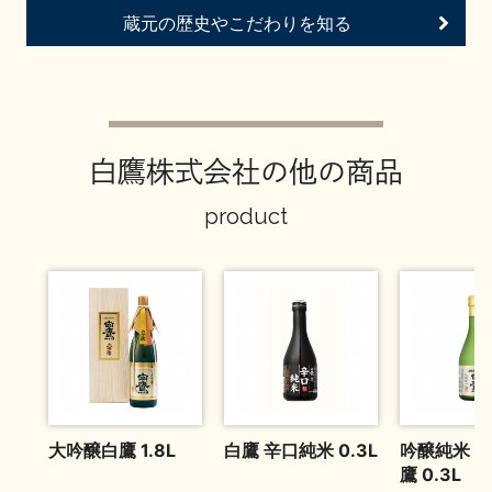
お問い合わせ
蔵元の歴史やこだわりを知る
白鷹株式会社の他の商品
product
大吟醸白鷹 1.8L
白鷹 辛口純米 0.3L
吟醸純米 
鷹 0.3L