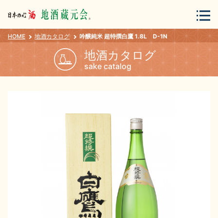
HOME
地酒カタログ
吟醸純米 超特撰白鷹 1.8L D-1N
会員登録
ログイン
地酒カタログ
sake catalog
地酒・蔵元について
蔵元紀行
地酒カタログ