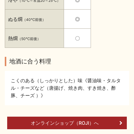
（10℃～常温20～25℃）
イベント情報TOP
新商品・おすすめ商品
ぬる燗
◎
（40℃前後）
熱燗
〇
（50℃前後）
季節の商品
イベント情報
地酒に合う料理
こくのある（しっかりとした）味《醤油味・タルタ
ル・チーズなど（唐揚げ、焼き肉、すき焼き、酢
豚、チーズ ）》
地酒蔵元会WEB展示会
地酒蔵元会利酒会
オンラインショップ（ROJI）へ
美味しい地酒の選び方
地酒蔵元会とは