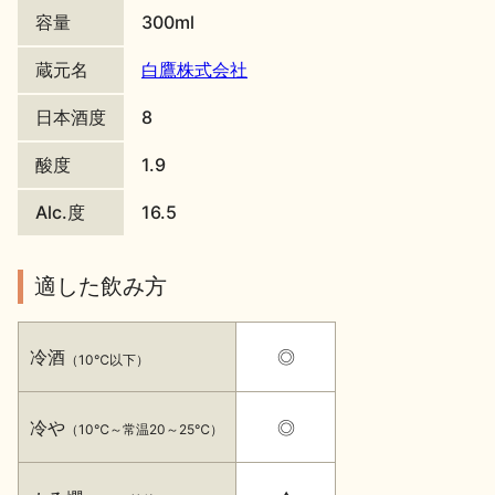
容量
300ml
地酒川柳
地酒小説
蔵元名
白鷹株式会社
日本酒度
8
酸度
1.9
Alc.度
16.5
日本酒の楽しみ方特集
適した飲み方
地酒・イベント情報
冷酒
◎
（10℃以下）
冷や
◎
（10℃～常温20～25℃）