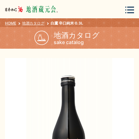
HOME
地酒カタログ
白鷹 辛口純米 0.3L
会員登録
ログイン
地酒カタログ
sake catalog
地酒・蔵元について
蔵元紀行
地酒カタログ