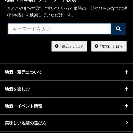
“おとこやま”や“男”、”甘い”といった単語の一部やひらがなで地酒
（日本酒）を検索していただけます。
検
索
す
る
「蔵元」とは？
「地酒」とは？
地酒・蔵元について
地酒を楽しむ
地酒・イベント情報
美味しい地酒の選び方