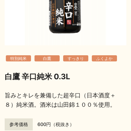
地酒用語集
地酒解体新書
お楽しみコンテンツ
特別純米
白鷹
すっきり
ふくよか
白鷹 辛口純米 0.3L
歳時記
地酒蔵元会検定
旨みとキレを兼備した超辛口（日本酒度＋
８）純米酒。酒米は山田錦１００％使用。
参考価格
600円（税抜き）