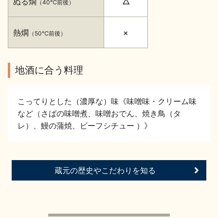
ぬる燗
△
（40℃前後）
イベント情報TOP
新商品・おすすめ商品
熱燗
×
（50℃前後）
地酒に合う料理
季節の商品
イベント情報
こってりとした（濃厚な）味《味噌味・クリーム味
など（さばの味噌煮、味噌おでん、焼き鳥（タ
レ）、鰻の蒲焼、ビーフシチュー ）》
地酒蔵元会WEB展示会
地酒蔵元会利酒会
蔵元の歴史やこだわりを知る
美味しい地酒の選び方
地酒蔵元会とは