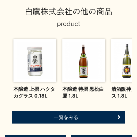
お問い合わせ
白鷹株式会社の他の商品
product
本醸造 上撰 ハクタ
本醸造 特撰 黒松白
清酒阪神タ
カグラス 0.18L
鷹 1.8L
ス 1.8L
一覧をみる