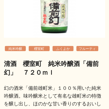
地酒用語集
地酒解体新書
お楽しみコンテンツ
純米吟醸
櫻室町
ふくよか
フルーティ
清酒 櫻室町 純米吟醸酒「備前
幻」 ７２０ｍｌ
歳時記
地酒蔵元会検定
幻の酒米「備前雄町米」１００％用いた純米
吟醸酒。味吟醸米として有名な雄町米の特徴
を醸し出し、ほのかな甘い香りのするおいし