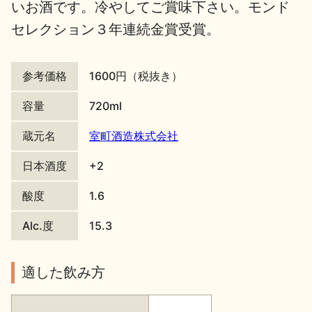
いお酒です。冷やしてご賞味下さい。モンド
地酒川柳
地酒小説
セレクション３年連続金賞受賞。
参考価格
1600円（税抜き）
容量
720ml
蔵元名
室町酒造株式会社
日本酒の楽しみ方特集
日本酒度
+2
酸度
1.6
地酒・イベント情報
Alc.度
15.3
適した飲み方