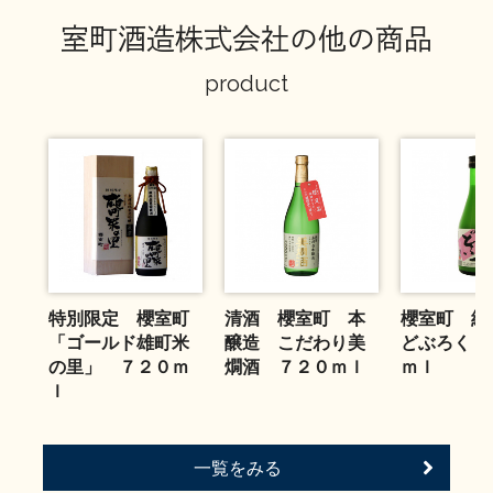
お問い合わせ
室町酒造株式会社の他の商品
product
特別限定 櫻室町
清酒 櫻室町 本
櫻室町 純
「ゴールド雄町米
醸造 こだわり美
どぶろく 
の里」 ７２０ｍ
燗酒 ７２０ｍｌ
ｍｌ
ｌ
一覧をみる