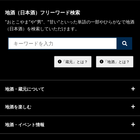
地酒（日本酒）フリーワード検索
“おとこやま”や“男”、”甘い”といった単語の一部やひらがなで地酒
（日本酒）を検索していただけます。
検
索
す
る
「蔵元」とは？
「地酒」とは？
地酒・蔵元について
地酒を楽しむ
地酒・イベント情報