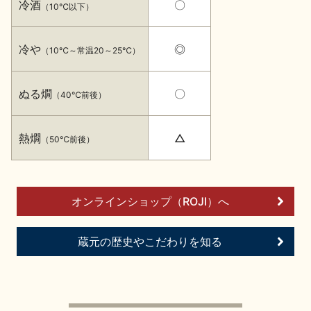
冷酒
〇
イベント情報TOP
新商品・おすすめ商品
（10℃以下）
冷や
◎
（10℃～常温20～25℃）
ぬる燗
〇
（40℃前後）
季節の商品
イベント情報
熱燗
△
（50℃前後）
オンラインショップ（ROJI）へ
地酒蔵元会WEB展示会
地酒蔵元会利酒会
蔵元の歴史やこだわりを知る
美味しい地酒の選び方
地酒蔵元会とは