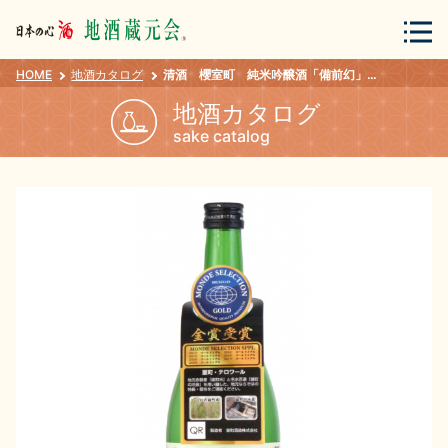
HOME
地酒カタログ
清酒 櫻室町 純米吟醸酒「備前幻」 ７２０ｍｌ
会員登録
ログイン
地酒カタログ
sake catalog
地酒・蔵元について
蔵元紀行
地酒カタログ