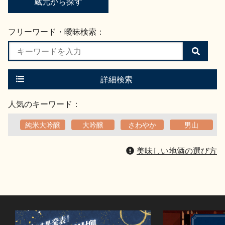
蔵元から探す
フリーワード・曖昧検索：
検
索
す
る
詳細検索
人気のキーワード：
純米大吟醸
大吟醸
さわやか
男山
美味しい地酒の選び方