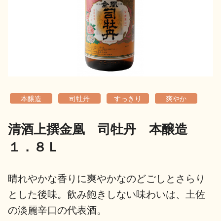
地酒用語集
地酒解体新書
お楽しみコンテンツ
本醸造
司牡丹
すっきり
爽やか
清酒上撰金凰 司牡丹 本醸造
１．８Ｌ
歳時記
地酒蔵元会検定
晴れやかな香りに爽やかなのどごしとさらり
とした後味。飲み飽きしない味わいは、土佐
の淡麗辛口の代表酒。