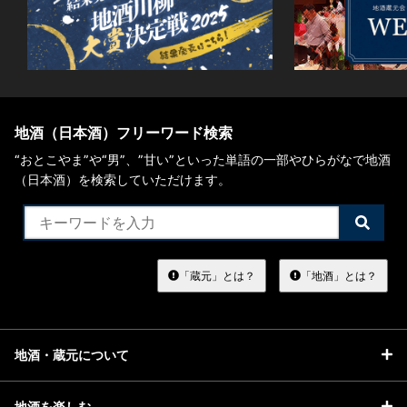
地酒（日本酒）フリーワード検索
“おとこやま”や“男”、”甘い”といった単語の一部やひらがなで地酒
（日本酒）を検索していただけます。
検
索
す
る
「蔵元」とは？
「地酒」とは？
地酒・蔵元について
地酒を楽しむ