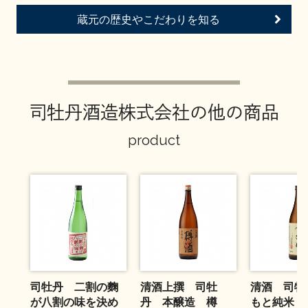
お問い合わせ
蔵元の歴史やこだわりを知る
司牡丹酒造株式会社の他の商品
product
司牡丹 二割の麴
清酒上撰 司牡
清酒 司牡
が八割の味を決め
丹 本醸造 樽
もと純米 