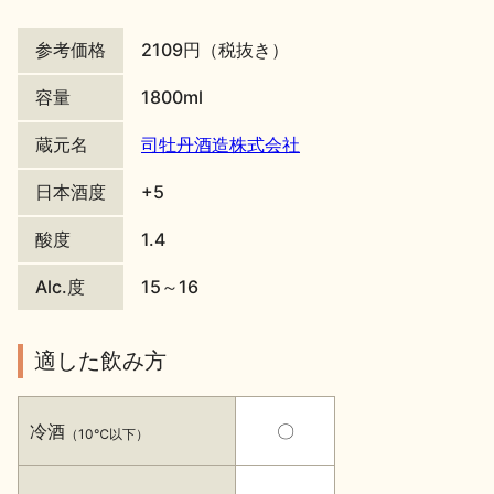
地酒川柳
地酒小説
参考価格
2109円（税抜き）
容量
1800ml
蔵元名
司牡丹酒造株式会社
日本酒度
+5
日本酒の楽しみ方特集
酸度
1.4
Alc.度
15～16
地酒・イベント情報
適した飲み方
冷酒
〇
（10℃以下）