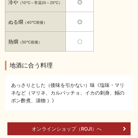
冷や
◎
（10℃～常温20～25℃）
イベント情報TOP
新商品・おすすめ商品
ぬる燗
◎
（40℃前後）
熱燗
〇
（50℃前後）
季節の商品
イベント情報
地酒に合う料理
あっさりとした（後味を引かない）味《塩味・マリ
ネなど（マリネ、カルパッチョ、イカの刺身、鰯の
ポン酢煮、漬物 ）》
地酒蔵元会WEB展示会
地酒蔵元会利酒会
美味しい地酒の選び方
オンラインショップ（ROJI）へ
地酒蔵元会とは