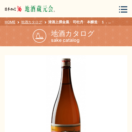
HOME
地酒カタログ
清酒上撰金凰 司牡丹 本醸造 １．８Ｌ
会員登録
ログイン
地酒カタログ
sake catalog
地酒・蔵元について
蔵元紀行
地酒カタログ