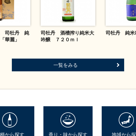
 司牡丹 純
司牡丹 酒槽搾り純米大
司牡丹 純米
酒「華麗」
吟醸 ７２０ｍｌ
一覧をみる
柄から探す
香り・味から探す
地域から探