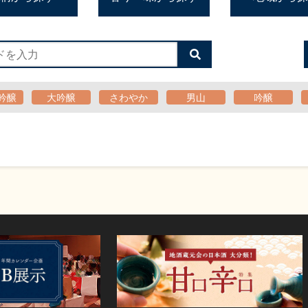
検
索
す
る
吟醸
大吟醸
さわやか
男山
吟醸