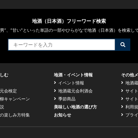
地酒（日本酒）フリーワード検索
や“男”、”甘い”といった単語の一部やひらがなで地酒（日本酒）を検索し
検
索
す
る
しむ
地酒・イベント情報
その他
イベント情報
地酒
元会検定
地酒蔵元会利酒会
サイ
柳キャンペーン
季節商品
サイ
説
美味しい地酒の選び方
利用
の楽しみ方特集
お知らせ
プラ