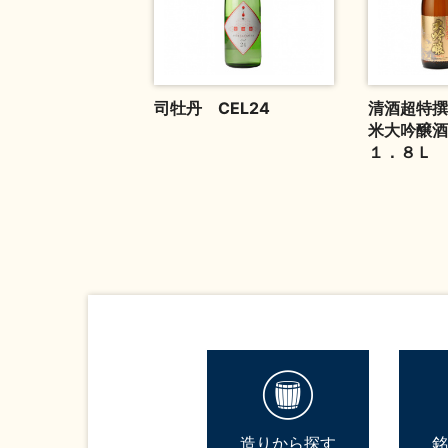
司牡丹 CEL24
清酒超特撰
米大吟醸
１．８Ｌ
造りから探す
銘