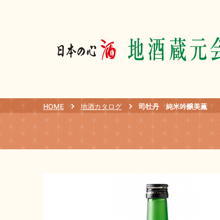
HOME
地酒カタログ
司牡丹 純米吟醸美薫