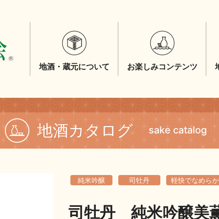
地酒・蔵元について
お楽しみコンテンツ
地酒カタログ
sake catalog
純米吟醸
司牡丹
軽快でなめらか
司牡丹 純米吟醸美