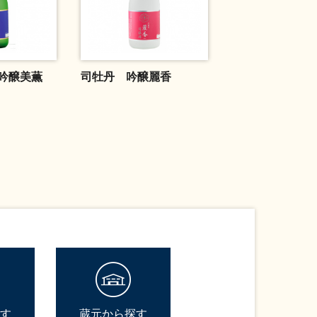
吟醸美薫
司牡丹 吟醸麗香
す
蔵元から探す