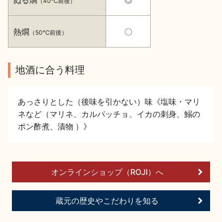
（40℃前後）
イベント情報TOP
新商品・おすすめ商品
熱燗
〇
（50℃前後）
地酒に合う料理
季節の商品
イベント情報
あっさりとした（後味を引かない）味《塩味・マリ
ネなど（マリネ、カルパッチョ、イカの刺身、鰯の
ポン酢煮、漬物 ）》
地酒蔵元会WEB展示会
地酒蔵元会利酒会
オンラインショップ（ROJI）へ
蔵元の歴史やこだわりを知る
美味しい地酒の選び方
地酒蔵元会とは