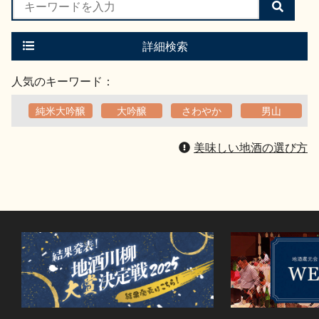
検
索
す
る
詳細検索
人気のキーワード：
純米大吟醸
大吟醸
さわやか
男山
美味しい地酒の選び方