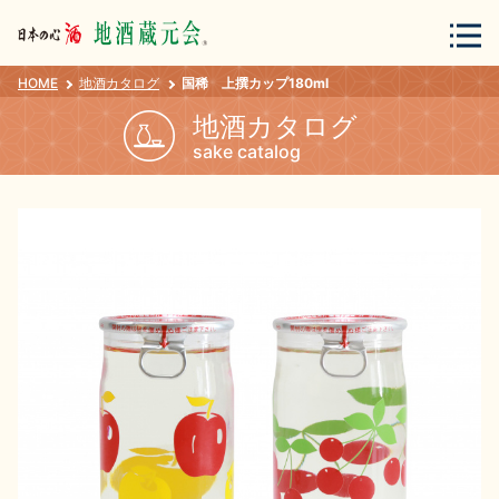
HOME
地酒カタログ
国稀 上撰カップ180ml
会員登録
ログイン
地酒カタログ
sake catalog
地酒・蔵元について
蔵元紀行
地酒カタログ