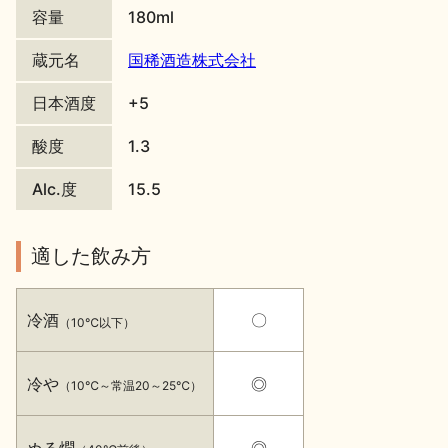
容量
180ml
地酒川柳
地酒小説
蔵元名
国稀酒造株式会社
日本酒度
+5
酸度
1.3
Alc.度
15.5
日本酒の楽しみ方特集
適した飲み方
地酒・イベント情報
冷酒
〇
（10℃以下）
冷や
◎
（10℃～常温20～25℃）
ぬる燗
◎