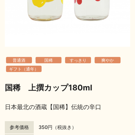
地酒用語集
地酒解体新書
お楽しみコンテンツ
普通酒
国稀
すっきり
爽やか
ギフト（通年）
国稀 上撰カップ180ml
歳時記
地酒蔵元会検定
日本最北の酒蔵【国稀】伝統の辛口
参考価格
350円（税抜き）