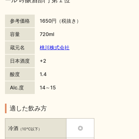
ール 吟醸酒部門 第１位
地酒川柳
地酒小説
参考価格
1650円（税抜き）
容量
720ml
蔵元名
桃川株式会社
日本酒度
+2
日本酒の楽しみ方特集
酸度
1.4
Alc.度
14～15
地酒・イベント情報
適した飲み方
冷酒
◎
（10℃以下）