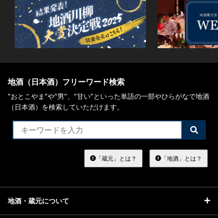
地酒（日本酒）フリーワード検索
“おとこやま”や“男”、”甘い”といった単語の一部やひらがなで地酒
（日本酒）を検索していただけます。
検
索
す
る
「蔵元」とは？
「地酒」とは？
地酒・蔵元について