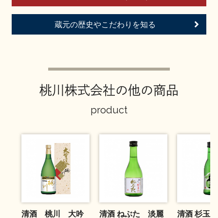
お問い合わせ
蔵元の歴史やこだわりを知る
桃川株式会社の他の商品
product
清酒 桃川 大吟
清酒 ねぶた 淡麗
清酒 杉玉