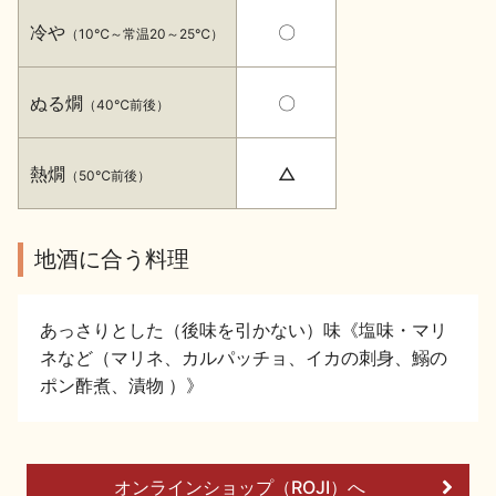
イベント情報TOP
新商品・おすすめ商品
冷や
〇
（10℃～常温20～25℃）
ぬる燗
〇
（40℃前後）
熱燗
△
（50℃前後）
季節の商品
イベント情報
地酒に合う料理
あっさりとした（後味を引かない）味《塩味・マリ
ネなど（マリネ、カルパッチョ、イカの刺身、鰯の
地酒蔵元会WEB展示会
地酒蔵元会利酒会
ポン酢煮、漬物 ）》
美味しい地酒の選び方
オンラインショップ（ROJI）へ
地酒蔵元会とは