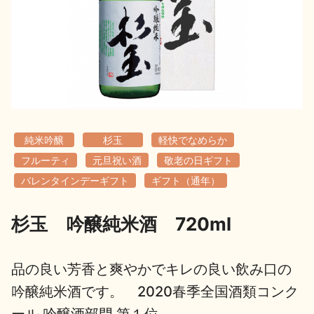
地酒用語集
地酒解体新書
お楽しみコンテンツ
純米吟醸
杉玉
軽快でなめらか
フルーティ
元旦祝い酒
敬老の日ギフト
バレンタインデーギフト
ギフト（通年）
杉玉 吟醸純米酒 720ml
歳時記
地酒蔵元会検定
品の良い芳香と爽やかでキレの良い飲み口の
吟醸純米酒です。 2020春季全国酒類コンク