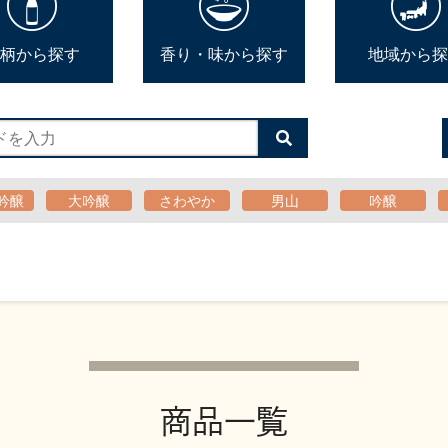
柄から探す
香り・味から探す
地域から探
検
索
す
る
吟醸
大吟醸
さわやか
男山
吟醸
商品一覧