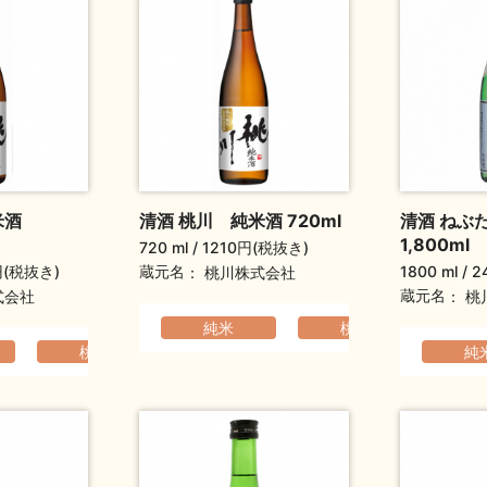
米酒
清酒 桃川 純米酒 720ml
清酒 ねぶ
1,800ml
720 ml
1210円(税抜き)
円(税抜き)
1800 ml
2
蔵元名
桃川株式会社
蔵元名
式会社
桃
純米
桃川
ふ
らか
桃川
フルーティ
ふくよか
元旦祝い酒
ふくよか
敬老の日ギフト
純