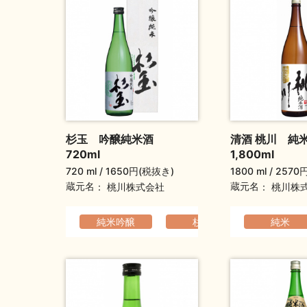
杉玉 吟醸純米酒
清酒 桃川 純
720ml
1,800ml
720 ml
1650円(税抜き)
1800 ml
2570
蔵元名
蔵元名
桃川株式会社
桃川株
純米吟醸
杉玉
軽快でなめ
純米