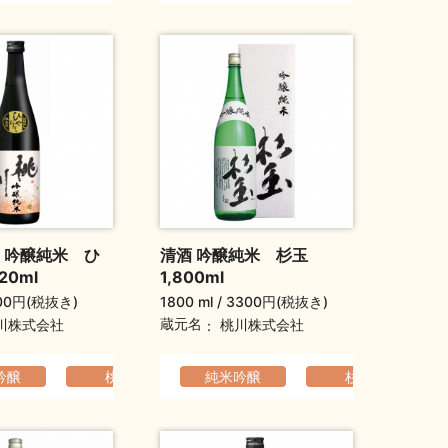
 吟醸純米 ひ
清酒 吟醸純米 杉玉
20ml
1,800ml
00円(税抜き)
1800 ml
3300円(税抜き)
蔵元名
川株式会社
桃川株式会社
でなめらか
吟醸
父の日ギフト
ホワイトデーギフト
桃川
敬老の日ギフト
爽やか
純米吟醸
ふくよか
敬老の日ギフト
ホワイトデーギフト
ふくよか
杉玉