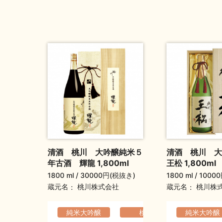
清酒 桃川 大吟醸純米５
清酒 桃川 
年古酒 輝龍 1,800ml
王松 1,800ml
1800 ml
30000円(税抜き)
1800 ml
1000
蔵元名
蔵元名
桃川株式会社
桃川株
純米大吟醸
桃川
純米大吟醸
ふくよ