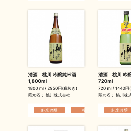
清酒 桃川 吟醸純米酒
清酒 桃川 吟
1,800ml
720ml
1800 ml
2950円(税抜き)
720 ml
1440円
蔵元名
蔵元名
桃川株式会社
桃川株
純米吟醸
桃川
軽快でなめ
純米吟醸