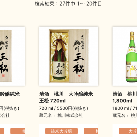
検索結果：27件中 1～ 20件目
大吟醸純米
清酒 桃川 大吟醸純米
清酒 桃川
王松 720ml
1,800ml
0円(税抜き)
720 ml
5500円(税抜き)
1800 ml
7
蔵元名
蔵元名
式会社
桃川株式会社
桃
か
ふくよか
桃川
純米大吟醸
ふくよか
フルーティ
桃川
大吟
ふ
元