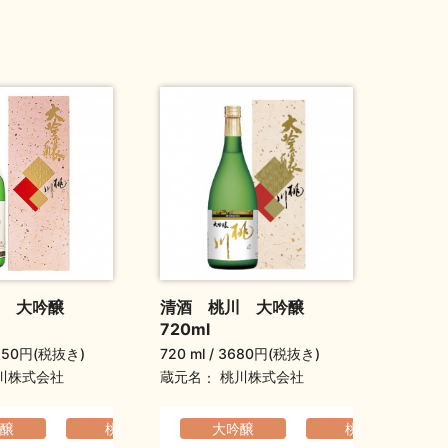
 大吟醸
清酒 桃川 大吟醸
720ml
150円(税抜き)
720 ml
3680円(税抜き)
蔵元名
川株式会社
桃川株式会社
醸
くよか
旦祝い酒
フルーティ
父の日ギフト
桃川
軽快でなめらか
大吟醸
元旦祝い酒
父の日ギフト
桃川
爽やか