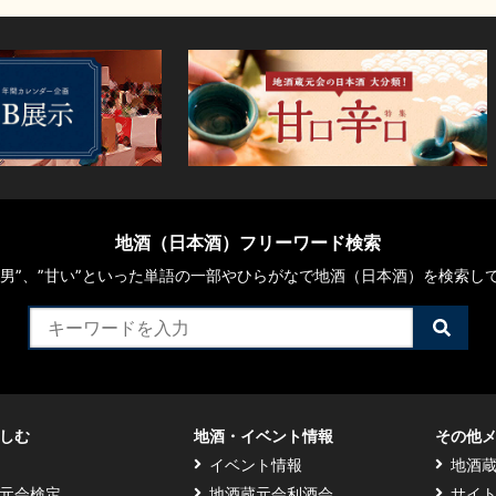
地酒（日本酒）フリーワード検索
や“男”、”甘い”といった単語の一部やひらがなで地酒（日本酒）を検索し
検
索
す
る
しむ
地酒・イベント情報
その他
イベント情報
地酒
元会検定
地酒蔵元会利酒会
サイ