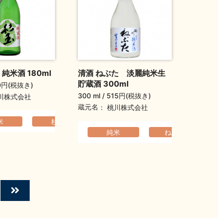
純米酒 180ml
清酒 ねぶた 淡麗純米生
貯蔵酒 300ml
0円(税抜き)
300 ml
515円(税抜き)
川株式会社
蔵元名
桃川株式会社
でなめらか
米
杉玉
ふくよか
軽快でなめらか
ふくよか
純米
ねぶた