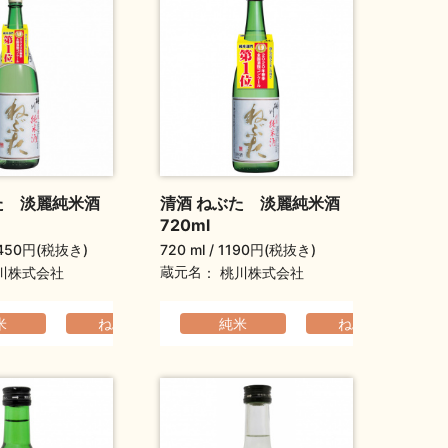
た 淡麗純米酒
清酒 ねぶた 淡麗純米酒
720ml
450円(税抜き)
720 ml
1190円(税抜き)
蔵元名
川株式会社
桃川株式会社
くよか
ふくよか
米
バレンタインデーギフト
ねぶた
ギフト（通年）
すっきり
純米
ねぶた
爽やか