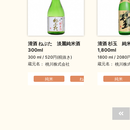
清酒 ねぶた 淡麗純米酒
清酒 杉玉 純
300ml
1,800ml
300 ml
520円(税抜き)
1800 ml
2080
蔵元名
蔵元名
桃川株式会社
桃川株
純米
ねぶた
すっき
純米