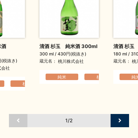
米酒
清酒 杉玉 純米酒 300ml
清酒 杉玉 
300 ml
430円(税抜き)
180 ml
31
円(税抜き)
蔵元名
蔵元名
桃川株式会社
桃
式会社
純米
杉玉
軽快
純
り
杉玉
爽やか
軽快でなめらか
ふくよか
1/2