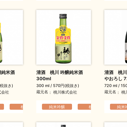
醸純米酒
清酒 桃川 吟醸純米酒
清酒 桃川
300ml
やおろし 7
(税抜き)
300 ml
570円(税抜き)
720 ml
15
蔵元名
蔵元名
式会社
桃川株式会社
桃
らか
桃川
爽やか
軽快でなめらか
純米吟醸
父の日ギフト
桃川
敬老の日ギフト
爽やか
軽快
純米