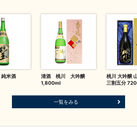
 純米酒
清酒 桃川 大吟醸
桃川 大吟醸 
1,800ml
三割五分 720
一覧をみる