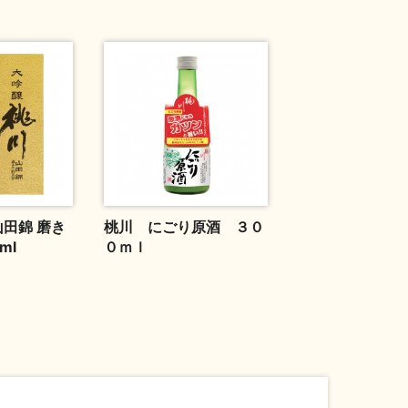
山田錦 磨き
桃川 にごり原酒 ３０
ml
０ｍｌ