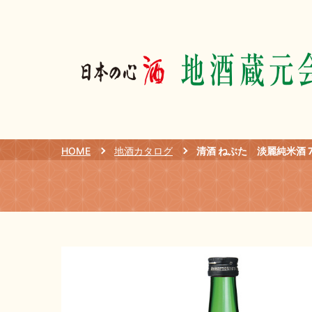
HOME
地酒カタログ
清酒 ねぶた 淡麗純米酒 7