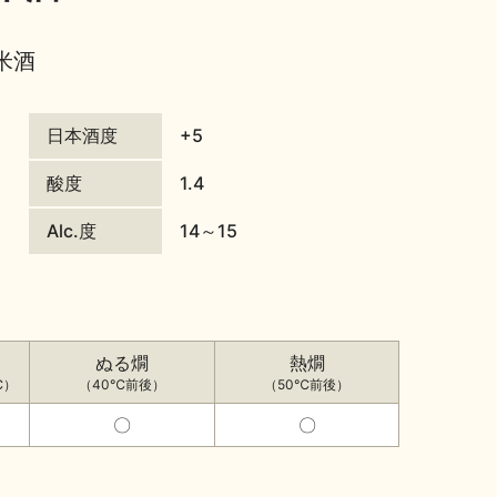
米酒
日本酒度
+5
酸度
1.4
Alc.度
14～15
ぬる燗
熱燗
℃）
（40℃前後）
（50℃前後）
〇
〇