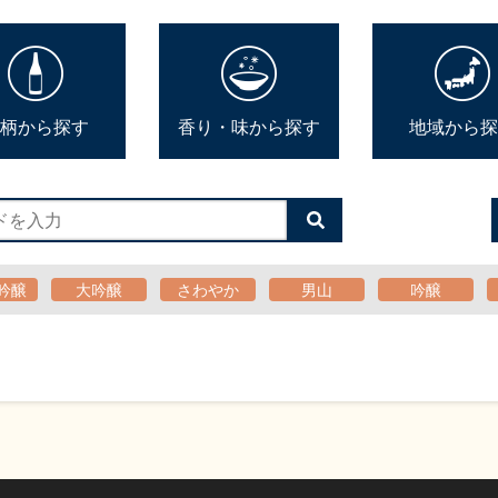
柄から探す
香り・味から探す
地域から探
検
索
す
る
吟醸
大吟醸
さわやか
男山
吟醸