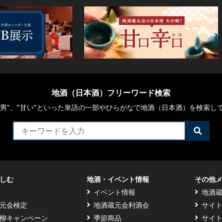
地酒（日本酒）フリーワード検索
や“男”、”甘い”といった単語の一部やひらがなで地酒（日本酒）を検索し
検
索
す
る
しむ
地酒・イベント情報
その他
イベント情報
地酒
元会検定
地酒蔵元会利酒会
サイ
柳キャンペーン
季節商品
サイ