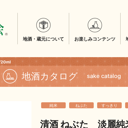
地酒・蔵元について
お楽しみコンテンツ
20ml
地酒カタログ
sake catalog
純米
ねぶた
すっきり
清酒 ねぶた 淡麗純米