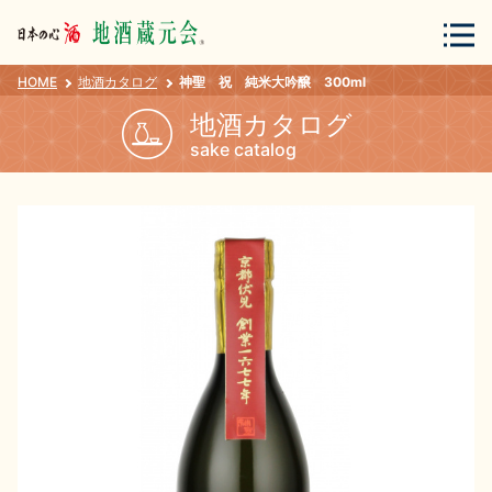
HOME
地酒カタログ
神聖 祝 純米大吟醸 300ml
会員登録
ログイン
地酒カタログ
sake catalog
地酒・蔵元について
蔵元紀行
地酒カタログ