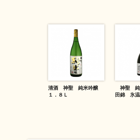
清酒 神聖 純米吟醸
神聖 純
１．８Ｌ
田錦 氷温