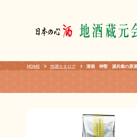
HOME
地酒カタログ
清酒 神聖 源兵衞の原