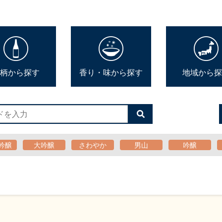
柄から探す
香り・味から探す
地域から探
検
索
す
る
吟醸
大吟醸
さわやか
男山
吟醸