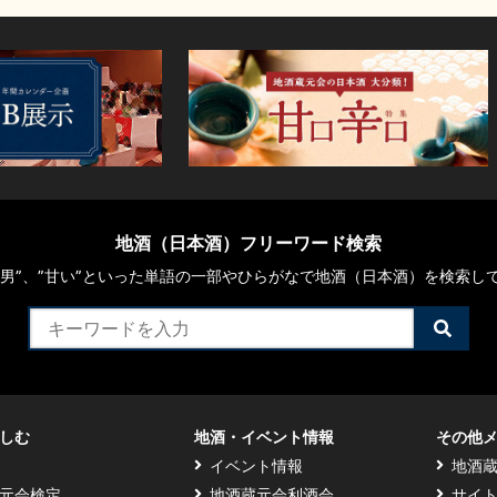
地酒（日本酒）フリーワード検索
や“男”、”甘い”といった単語の一部やひらがなで地酒（日本酒）を検索し
検
索
す
る
しむ
地酒・イベント情報
その他
イベント情報
地酒
元会検定
地酒蔵元会利酒会
サイ