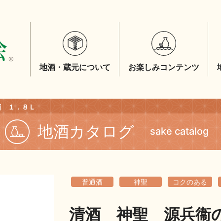
地酒・蔵元について
お楽しみコンテンツ
酒 １．８Ｌ
地酒カタログ
sake catalog
普通酒
神聖
コクのある
清酒 神聖 源兵衞