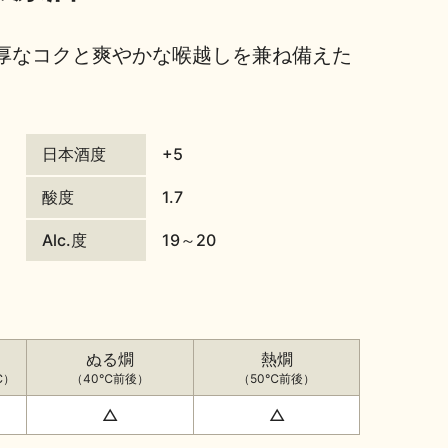
厚なコクと爽やかな喉越しを兼ね備えた
日本酒度
+5
酸度
1.7
Alc.度
19～20
ぬる燗
熱燗
℃）
（40℃前後）
（50℃前後）
△
△