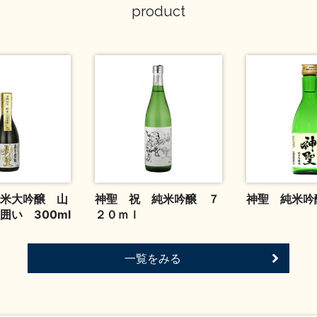
product
米大吟醸 山
神聖 祝 純米吟醸 ７
神聖 純米吟醸
囲い 300ml
２０ｍｌ
一覧をみる