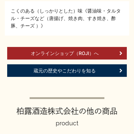
イベント情報TOP
新商品・おすすめ商品
こくのある（しっかりとした）味《醤油味・タルタ
ル・チーズなど（唐揚げ、焼き肉、すき焼き、酢
豚、チーズ ）》
季節の商品
イベント情報
オンラインショップ（ROJI）へ
蔵元の歴史やこだわりを知る
地酒蔵元会WEB展示会
地酒蔵元会利酒会
柏露酒造株式会社の他の商品
product
美味しい地酒の選び方
地酒蔵元会とは