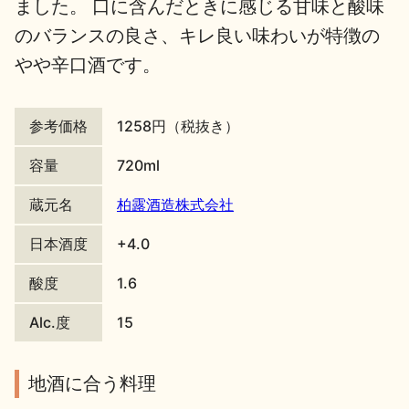
ました。 口に含んだときに感じる甘味と酸味
地酒川柳
地酒小説
のバランスの良さ、キレ良い味わいが特徴の
やや辛口酒です。
参考価格
1258円（税抜き）
容量
720ml
日本酒の楽しみ方特集
蔵元名
柏露酒造株式会社
日本酒度
+4.0
地酒・イベント情報
酸度
1.6
Alc.度
15
地酒に合う料理