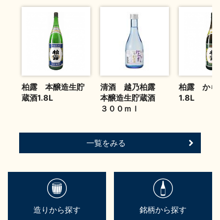
お問い合わせ
柏露 本醸造生貯
清酒 越乃柏露
柏露 から
蔵酒1.8L
本醸造生貯蔵酒
1.8L
３００ｍｌ
一覧をみる
造りから探す
銘柄から探す