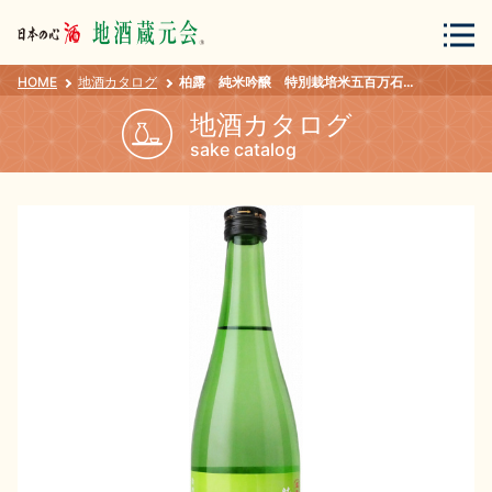
HOME
地酒カタログ
柏露 純米吟醸 特別栽培米五百万石720ml
会員登録
ログイン
地酒カタログ
sake catalog
地酒・蔵元について
蔵元紀行
地酒カタログ