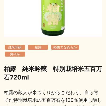
地酒用語集
地酒解体新書
お楽しみコンテンツ
純米吟醸
柏露
軽快でなめらか
爽やか
柏露 純米吟醸 特別栽培米五百万
歳時記
地酒蔵元会検定
石720ml
柏露の蔵人が米づくりからこだわり、自ら育
てた特別栽培米の五百万石を100％使用し醸し