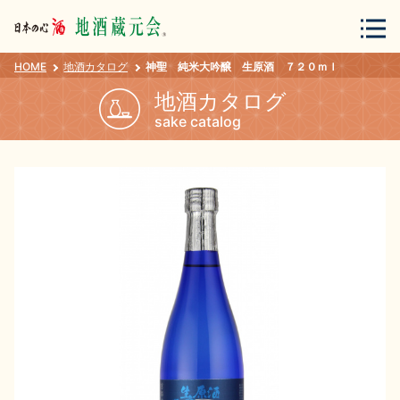
HOME
地酒カタログ
神聖 純米大吟醸 生原酒 ７２０ｍｌ
会員登録
ログイン
地酒カタログ
sake catalog
地酒・蔵元について
蔵元紀行
地酒カタログ