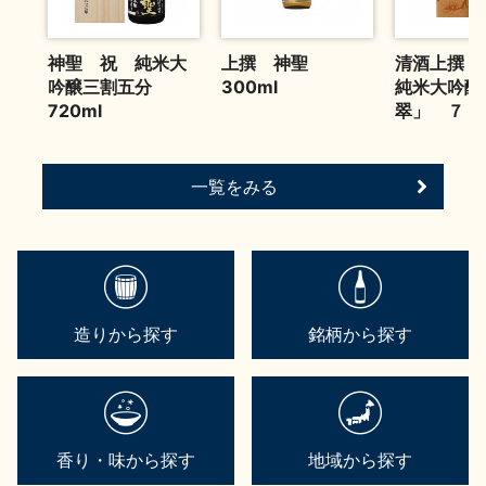
お問い合わせ
神聖 祝 純米大
上撰 神聖
清酒上撰
吟醸三割五分
300ml
純米大吟醸
720ml
翠」 ７２
一覧をみる
造りから探す
銘柄から探す
香り・味から探す
地域から探す