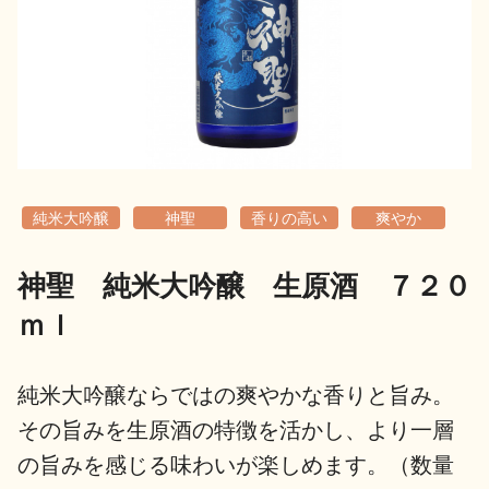
地酒用語集
地酒解体新書
お楽しみコンテンツ
純米大吟醸
神聖
香りの高い
爽やか
神聖 純米大吟醸 生原酒 ７２０
ｍｌ
歳時記
地酒蔵元会検定
純米大吟醸ならではの爽やかな香りと旨み。
その旨みを生原酒の特徴を活かし、より一層
の旨みを感じる味わいが楽しめます。（数量