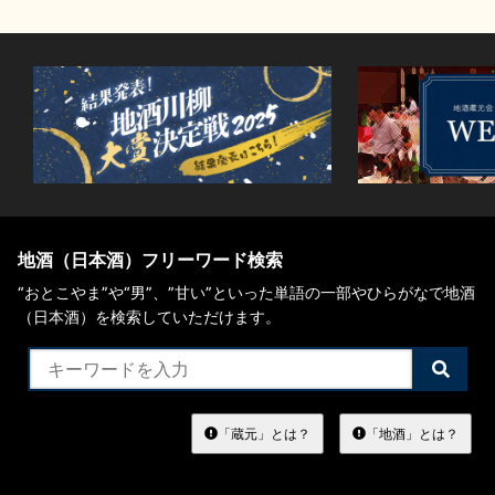
地酒（日本酒）フリーワード検索
“おとこやま”や“男”、”甘い”といった単語の一部やひらがなで地酒
（日本酒）を検索していただけます。
検
索
す
る
「蔵元」とは？
「地酒」とは？