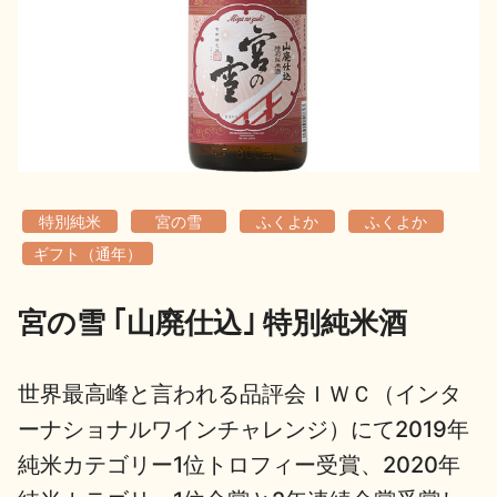
地酒用語集
地酒解体新書
お楽しみコンテンツ
特別純米
宮の雪
ふくよか
ふくよか
ギフト（通年）
宮の雪 ｢山廃仕込｣ 特別純米酒
歳時記
地酒蔵元会検定
世界最高峰と言われる品評会ＩＷＣ（インタ
ーナショナルワインチャレンジ）にて2019年
純米カテゴリー1位トロフィー受賞、2020年