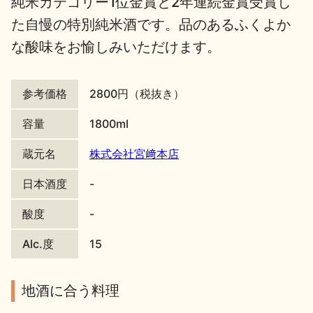
純米カテゴリー1位金賞と2年連続金賞受賞し
た自慢の特別純米酒です。品のあるふくよか
地酒川柳
地酒小説
な酸味をお愉しみいただけます。
参考価格
2800円（税抜き）
容量
1800ml
日本酒の楽しみ方特集
蔵元名
株式会社宮﨑本店
日本酒度
-
地酒・イベント情報
酸度
-
Alc.度
15
地酒に合う料理