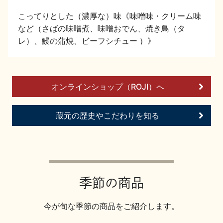
イベント情報TOP
新商品・おすすめ商品
こってりとした（濃厚な）味《味噌味・クリーム味
など（さばの味噌煮、味噌おでん、焼き鳥（タ
レ）、鰻の蒲焼、ビーフシチュー ）》
オンラインショップ（ROJI）へ
季節の商品
イベント情報
蔵元の歴史やこだわりを知る
地酒蔵元会WEB展示会
地酒蔵元会利酒会
季節の商品
今が旬な季節の商品をご紹介します。
美味しい地酒の選び方
地酒蔵元会とは