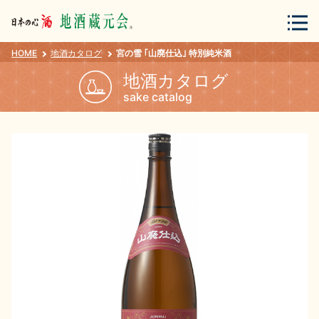
HOME
地酒カタログ
宮の雪 ｢山廃仕込｣ 特別純米酒
会員登録
ログイン
地酒カタログ
sake catalog
地酒・蔵元について
蔵元紀行
地酒カタログ