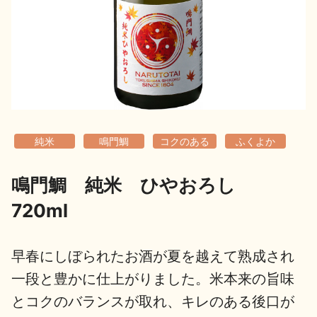
地酒用語集
地酒解体新書
お楽しみコンテンツ
純米
鳴門鯛
コクのある
ふくよか
鳴門鯛 純米 ひやおろし
720ml
歳時記
地酒蔵元会検定
早春にしぼられたお酒が夏を越えて熟成され
一段と豊かに仕上がりました。米本来の旨味
とコクのバランスが取れ、キレのある後口が