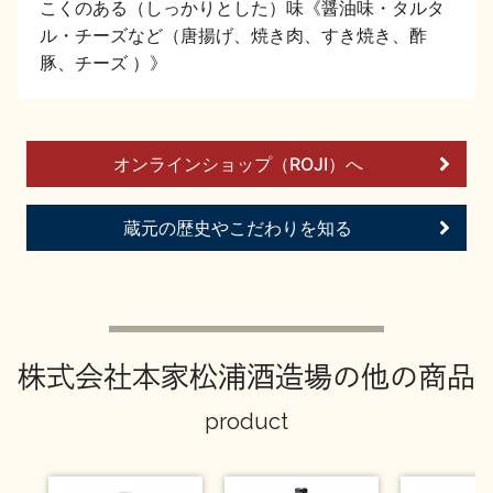
こくのある（しっかりとした）味《醤油味・タルタ
イベント情報TOP
新商品・おすすめ商品
ル・チーズなど（唐揚げ、焼き肉、すき焼き、酢
豚、チーズ ）》
オンラインショップ（ROJI）へ
季節の商品
イベント情報
蔵元の歴史やこだわりを知る
地酒蔵元会WEB展示会
地酒蔵元会利酒会
株式会社本家松浦酒造場の他の商品
product
美味しい地酒の選び方
地酒蔵元会とは