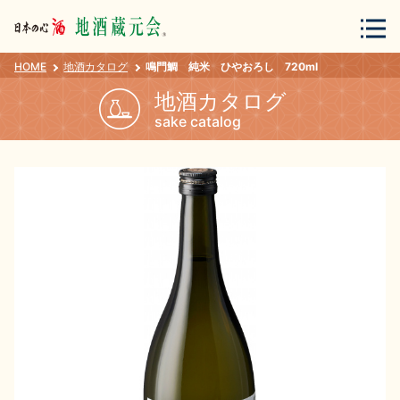
HOME
地酒カタログ
鳴門鯛 純米 ひやおろし 720ml
会員登録
ログイン
地酒カタログ
sake catalog
地酒・蔵元について
蔵元紀行
地酒カタログ