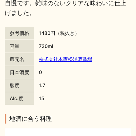
自慢です。雑味のないクリアな味わいに仕上
地酒川柳
地酒小説
げました。
参考価格
1480円（税抜き）
容量
720ml
蔵元名
株式会社本家松浦酒造場
日本酒の楽しみ方特集
日本酒度
0
酸度
1.7
地酒・イベント情報
Alc.度
15
地酒に合う料理