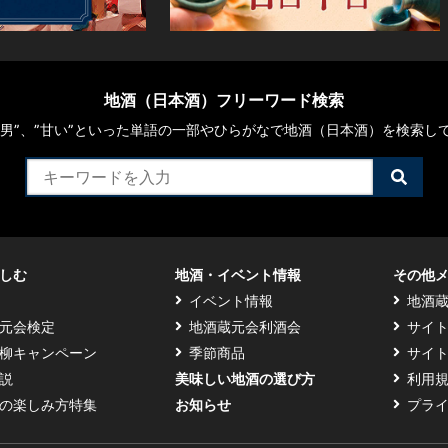
地酒（日本酒）フリーワード検索
や“男”、”甘い”といった単語の一部やひらがなで地酒（日本酒）を検索し
検
索
す
る
しむ
地酒・イベント情報
その他
イベント情報
地酒
元会検定
地酒蔵元会利酒会
サイ
柳キャンペーン
季節商品
サイ
説
美味しい地酒の選び方
利用
の楽しみ方特集
お知らせ
プラ