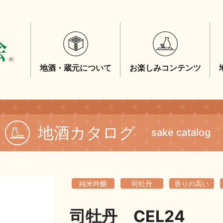
地酒・蔵元について
お楽しみコンテンツ
地酒カタログ
sake catalog
純米吟醸
司牡丹
香りの高い
司牡丹 CEL24