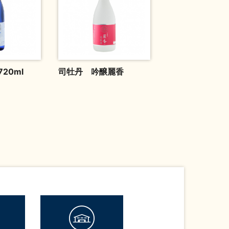
20ml
司牡丹 吟醸麗香