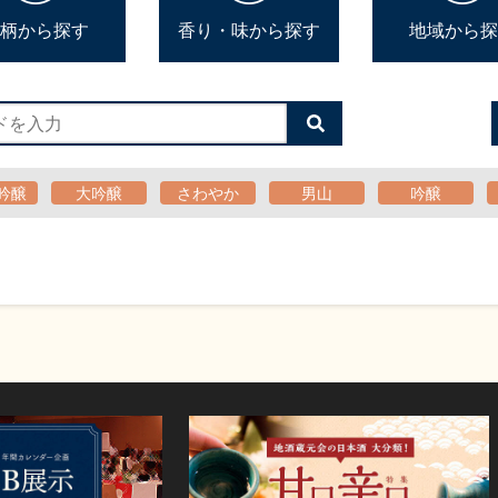
柄から探す
香り・味から探す
地域から探
検
索
す
る
吟醸
大吟醸
さわやか
男山
吟醸