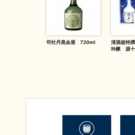
司牡丹黒金屋 720ml
清酒超特撰
吟醸 源十