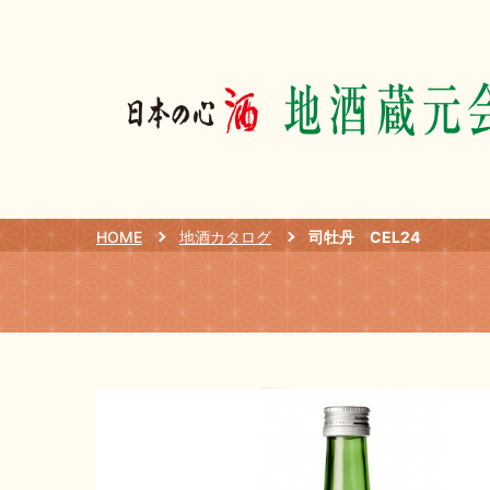
HOME
地酒カタログ
司牡丹 CEL24