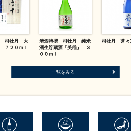
 司牡丹 大
清酒特撰 司牡丹 純米
司牡丹 蒼々7
 ７２０ｍｌ
酒生貯蔵酒「美稲」 ３
００ｍｌ
一覧をみる