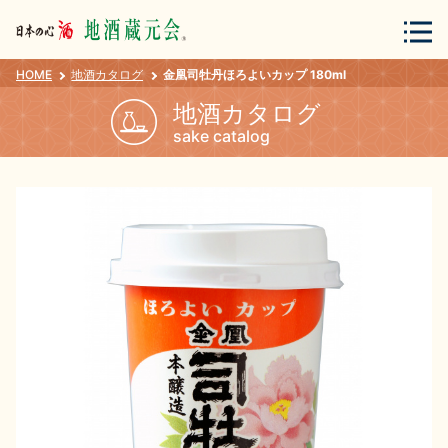
HOME
地酒カタログ
金凰司牡丹ほろよいカップ 180ml
会員登録
ログイン
地酒カタログ
sake catalog
地酒・蔵元について
蔵元紀行
地酒カタログ