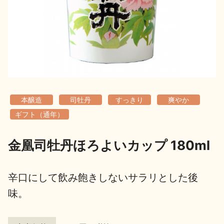
地酒用語集
地酒解体新書
お楽しみコンテンツ
本醸造
司牡丹
すっきり
爽やか
ギフト（通年）
金凰司牡丹ほろよいカップ 180ml
歳時記
地酒蔵元会検定
辛口にして飲み飽きしないサラリとした後
味。