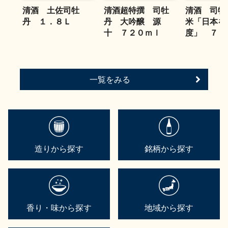
お問い合わせ
清酒 土佐司牡
清酒超特撰 司牡
清酒 司牡
丹 １．８Ｌ
丹 大吟醸 源
米「日本を
十 ７２０ｍｌ
度」 ７２
一覧をみる
造りから探す
銘柄から探す
香り・味から探す
地域から探す