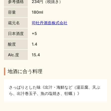
参考価格
234円（税抜き）
地酒川柳
地酒小説
容量
180ml
蔵元名
司牡丹酒造株式会社
日本酒度
+5
酸度
1.4
日本酒の楽しみ方特集
Alc.度
15.4
地酒に合う料理
地酒・イベント情報
さっぱりとした味《出汁・海鮮など（湯豆腐、天ぷ
ら、出汁巻玉子、魚の塩焼き、牡蠣 ）》