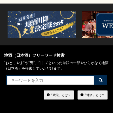
地酒（日本酒）フリーワード検索
“おとこやま”や“男”、”甘い”といった単語の一部やひらがなで地酒
（日本酒）を検索していただけます。
検
索
す
る
「蔵元」とは？
「地酒」とは？