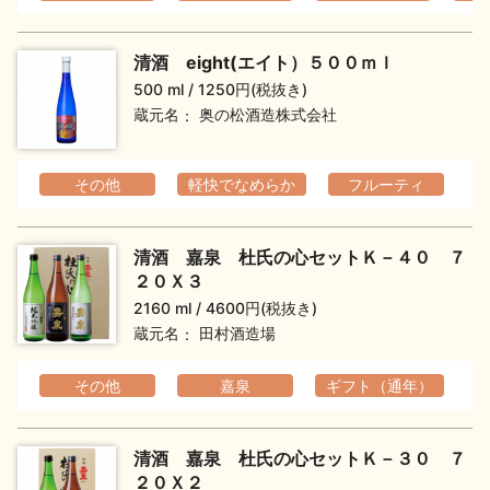
イベント情報TOP
新商品・おすすめ商品
清酒 eight(エイト）５００ｍｌ
500 ml
1250円(税抜き)
蔵元名
奥の松酒造株式会社
その他
軽快でなめらか
フルーティ
季節の商品
イベント情報
清酒 嘉泉 杜氏の心セットＫ－４０ ７
２０Ｘ３
2160 ml
4600円(税抜き)
蔵元名
田村酒造場
地酒蔵元会WEB展示会
地酒蔵元会利酒会
その他
嘉泉
ギフト（通年）
美味しい地酒の選び方
清酒 嘉泉 杜氏の心セットＫ－３０ ７
２０Ｘ２
地酒蔵元会とは