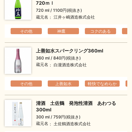
720ｍｌ
720 ml
1100円(税抜き)
蔵元名
江井ヶ嶋酒造株式会社
その他
神鷹
コクのある
上善如水スパークリング360ml
360 ml
840円(税抜き)
蔵元名
白瀧酒造株式会社
その他
上善如水
軽快でなめらか
清酒 土佐鶴 発泡性清酒 あわつる
300ml
300 ml
759円(税抜き)
蔵元名
土佐鶴酒造株式会社