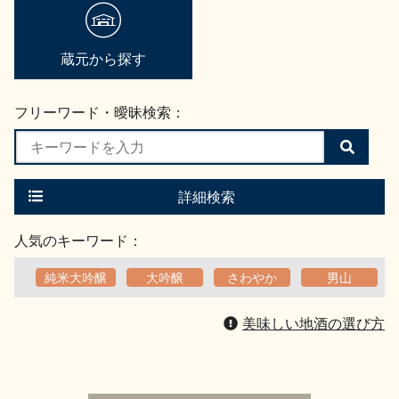
地酒用語集
地酒解体新書
蔵元から探す
フリーワード・曖昧検索：
お楽しみコンテンツ
検
索
す
る
詳細検索
人気のキーワード：
純米大吟醸
大吟醸
さわやか
男山
歳時記
地酒蔵元会検定
美味しい地酒の選び方