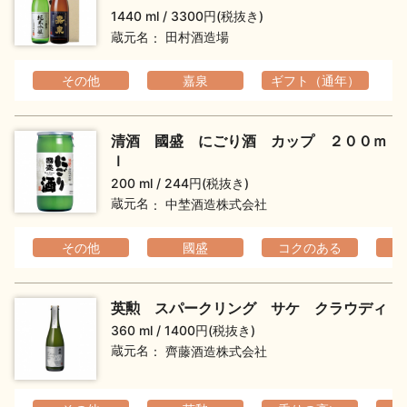
1440 ml
3300円(税抜き)
お問い合わせ
蔵元名
田村酒造場
その他
嘉泉
ギフト（通年）
清酒 國盛 にごり酒 カップ ２００ｍ
ｌ
200 ml
244円(税抜き)
蔵元名
中埜酒造株式会社
その他
國盛
コクのある
英勲 スパークリング サケ クラウディ
360 ml
1400円(税抜き)
蔵元名
齊藤酒造株式会社