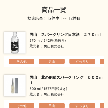
地酒川柳
地酒小説
商品一覧
検索結果：12件中 1～ 12件目
男山 スパークリング日本酒 ２７０ｍｌ
270 ml
542円(税抜き)
蔵元名
男山株式会社
日本酒の楽しみ方特集
その他
男山
すっきり
地酒・イベント情報
男山 北の稲穂スパークリング ５００ｍ
ｌ
500 ml
1577円(税抜き)
蔵元名
男山株式会社
その他
男山
すっきり