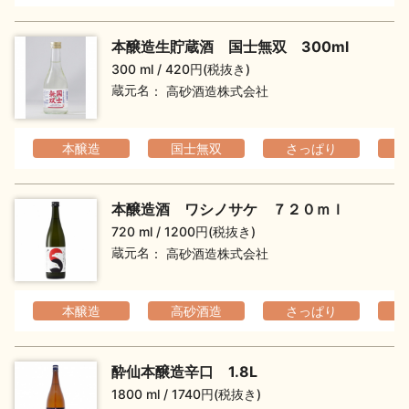
イベント情報TOP
新商品・おすすめ商品
本醸造生貯蔵酒 国士無双 300ml
300 ml
420円(税抜き)
蔵元名
高砂酒造株式会社
本醸造
国士無双
さっぱり
季節の商品
イベント情報
本醸造酒 ワシノサケ ７２０ｍｌ
720 ml
1200円(税抜き)
蔵元名
高砂酒造株式会社
地酒蔵元会WEB展示会
地酒蔵元会利酒会
本醸造
高砂酒造
さっぱり
酔仙本醸造辛口 1.8L
美味しい地酒の選び方
1800 ml
1740円(税抜き)
地酒蔵元会とは