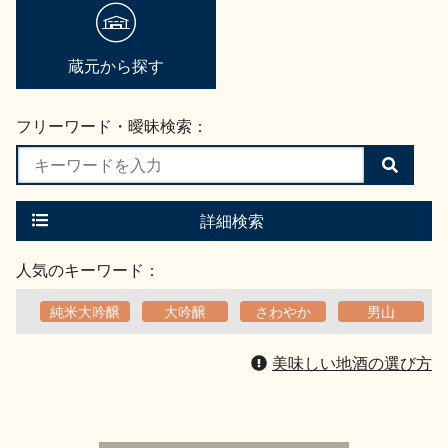
地酒用語集
地酒解体新書
蔵元から探す
フリーワード・曖昧検索：
お楽しみコンテンツ
検
索
す
る
詳細検索
人気のキーワード：
純米大吟醸
大吟醸
さわやか
男山
歳時記
地酒蔵元会検定
美味しい地酒の選び方