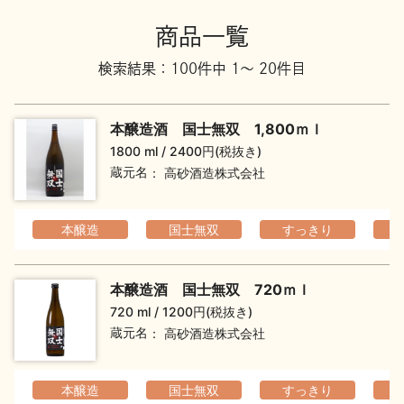
地酒川柳
地酒小説
商品一覧
検索結果：100件中 1～ 20件目
本醸造酒 国士無双 1,800ｍｌ
1800 ml
2400円(税抜き)
蔵元名
高砂酒造株式会社
日本酒の楽しみ方特集
本醸造
国士無双
すっきり
地酒・イベント情報
本醸造酒 国士無双 720ｍｌ
720 ml
1200円(税抜き)
蔵元名
高砂酒造株式会社
本醸造
国士無双
すっきり