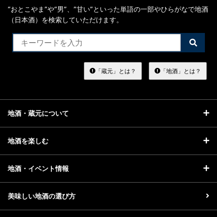
“おとこやま”や“男”、”甘い”といった単語の一部やひらがなで地酒
（日本酒）を検索していただけます。
検
索
す
る
「蔵元」とは？
「地酒」とは？
地酒・蔵元について
地酒を楽しむ
地酒・イベント情報
美味しい地酒の選び方