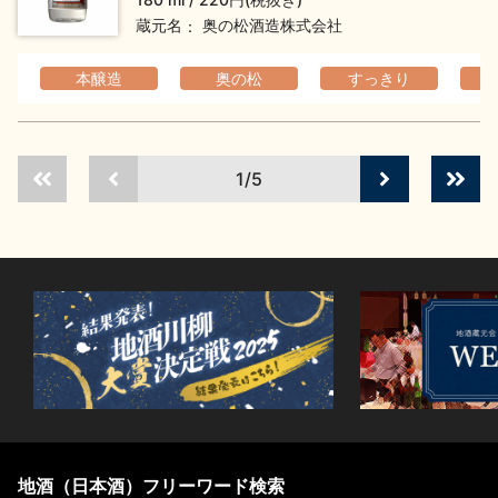
蔵元名
奥の松酒造株式会社
本醸造
奥の松
すっきり
1/5
地酒（日本酒）フリーワード検索