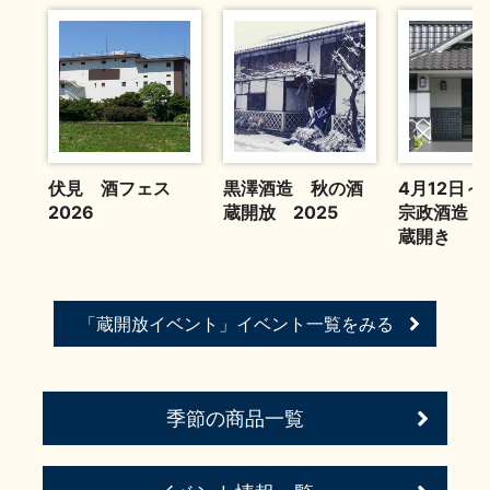
イベント情報TOP
新商品・おすすめ商品
伏見 酒フェス
黒澤酒造 秋の酒
4月12日
季節の商品
イベント情報
2026
蔵開放 2025
宗政酒造 第
蔵開き
「蔵開放イベント」イベント一覧をみる
地酒蔵元会WEB展示会
地酒蔵元会利酒会
季節の商品一覧
美味しい地酒の選び方
地酒蔵元会とは