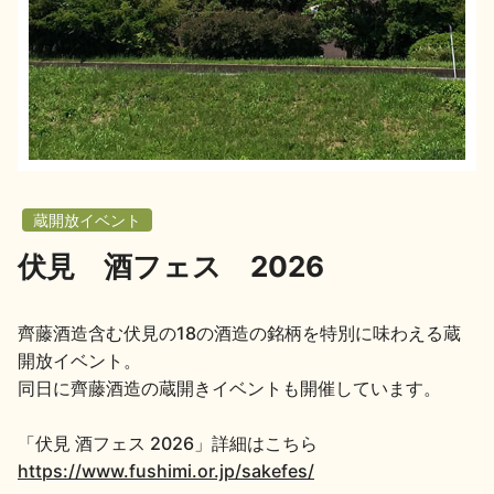
地酒用語集
地酒解体新書
お楽しみコンテンツ
蔵開放イベント
伏見 酒フェス 2026
齊藤酒造含む伏見の18の酒造の銘柄を特別に味わえる蔵
歳時記
地酒蔵元会検定
開放イベント。
同日に齊藤酒造の蔵開きイベントも開催しています。
「伏見 酒フェス 2026」詳細はこちら
https://www.fushimi.or.jp/sakefes/