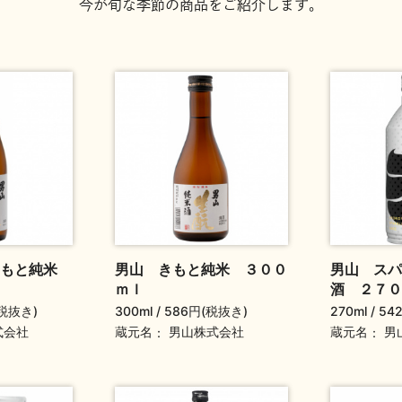
今が旬な季節の商品をご紹介します。
きもと純米
男山 きもと純米 ３００
男山 スパ
ｍｌ
酒 ２７０
(税抜き)
300ml
586円(税抜き)
270ml
54
蔵元名
蔵元名
式会社
男山株式会社
男