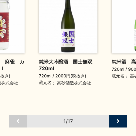
 麻雀 カ
純米大吟醸酒 国士無双
純米酒 高
ｌ
720ml
720ml
90
税抜き)
720ml
2000円(税抜き)
蔵元名
高
蔵元名
造株式会社
高砂酒造株式会社
1/17