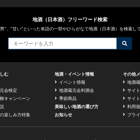
地酒（日本酒）フリーワード検索
や“男”、”甘い”といった単語の一部やひらがなで地酒（日本酒）を検索し
検
索
す
る
しむ
地酒・イベント情報
その他
イベント情報
地酒
元会検定
地酒蔵元会利酒会
サイ
柳キャンペーン
季節商品
サイ
説
美味しい地酒の選び方
利用
の楽しみ方特集
お知らせ
プラ