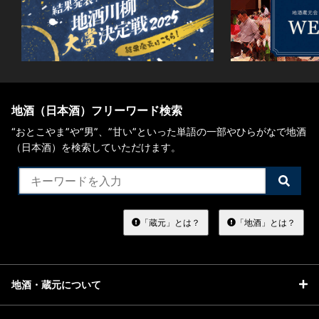
地酒（日本酒）フリーワード検索
“おとこやま”や“男”、”甘い”といった単語の一部やひらがなで地酒
（日本酒）を検索していただけます。
検
索
す
る
「蔵元」とは？
「地酒」とは？
地酒・蔵元について