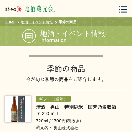
HOME
地酒・イベント情報
季節の商品
会員登録
ログイン
地酒・イベント情報
information
地酒・蔵元について
季節の商品
今が旬な季節の商品をご紹介します。
ギフト（通年）
蔵元紀行
地酒カタログ
清酒 男山 特別純米「国芳乃名取酒」
７２０ｍｌ
720ml
1700円(税抜き)
蔵元名
男山株式会社