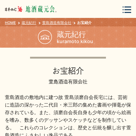
HOME
蔵元紀行
萱島酒造有限会社
お宝紹介
会員登録
ログイン
蔵元紀行
kuramoto kikou
地酒・蔵元について
お宝紹介
萱島酒造有限会社
萱島酒造の敷地内に建つ故 萱島須磨自会長宅には、芸術
に造詣の深かった二代目・米三郎の集めた書画や揮毫が保
蔵元紀行
地酒カタログ
存されている。また、須磨自会長自身も少年の頃から絵画
を嗜み、数多くのデッサンやスケッチなどを制作してい
る。 これらのコレクションは、歴史と伝統を醸し出す萱
島酒造にふさわしい逸品である。