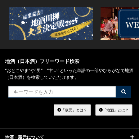
地酒（日本酒）フリーワード検索
“おとこやま”や“男”、”甘い”といった単語の一部やひらがなで地酒
（日本酒）を検索していただけます。
検
索
す
る
「蔵元」とは？
「地酒」とは？
地酒・蔵元について