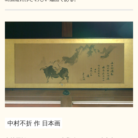
地酒用語集
地酒解体新書
お楽しみコンテンツ
歳時記
地酒蔵元会検定
中村不折 作 日本画