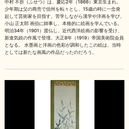
中村 不折（ふせつ）は、慶応2年（1866）東京生まれ。
少年期は父の商売で信州を転々とし、15歳の時に一念発
地酒川柳
地酒小説
起して芸術家を目指す。苦学しながら漢学や洋画を学び、
小山 正太郎 画伯に師事し、本格的に絵画を学んでいる。
明治34年（1901）渡仏し、近代西洋絵画の影響を受け、
新進気鋭の作風で登壇。大正8年（1919）帝国美術院会員
となる。 水墨画と洋画の色彩が調和したこの絵は、当時
としては新たな画風の作品だったのだろう。
日本酒の楽しみ方特集
地酒・イベント情報