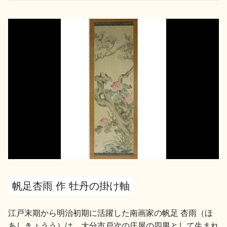
お問い合わせ
帆足杏雨 作 牡丹の掛け軸
江戸末期から明治初期に活躍した南画家の帆足 杏雨（ほ
あしきょうう）は、大分市戸次の庄屋の四男として生まれ