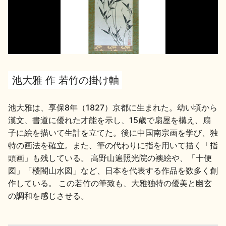
イベント情報TOP
新商品・おすすめ商品
池大雅 作 若竹の掛け軸
季節の商品
イベント情報
池大雅は、享保8年（1827）京都に生まれた。幼い頃から
漢文、書道に優れた才能を示し、15歳で扇屋を構え、扇
子に絵を描いて生計を立てた。後に中国南宗画を学び、独
特の画法を確立。また、筆の代わりに指を用いて描く「指
頭画」も残している。 高野山遍照光院の襖絵や、「十便
地酒蔵元会WEB展示会
地酒蔵元会利酒会
図」「楼閣山水図」など、日本を代表する作品を数多く創
作している。 この若竹の筆致も、大雅独特の優美と幽玄
の調和を感じさせる。
美味しい地酒の選び方
地酒蔵元会とは