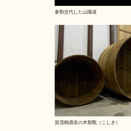
参勤交代した山陽道
賀茂鶴酒造の木製甑（こしき）