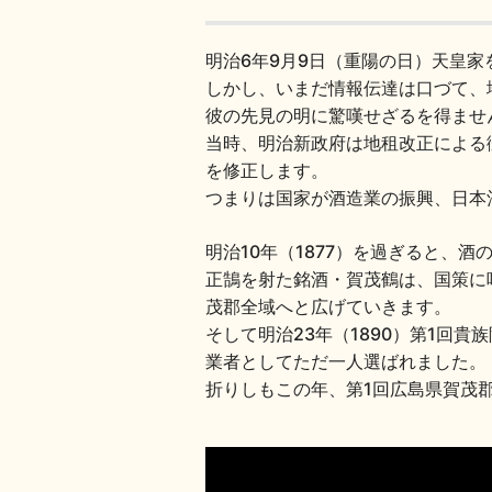
明治6年9月9日（重陽の日）天皇
しかし、いまだ情報伝達は口づて、
彼の先見の明に驚嘆せざるを得ませ
当時、明治新政府は地租改正による
を修正します。
つまりは国家が酒造業の振興、日本
明治10年（1877）を過ぎると、
正鵠を射た銘酒・賀茂鶴は、国策に
茂郡全域へと広げていきます。
そして明治23年（1890）第1回
業者としてただ一人選ばれました。
折りしもこの年、第1回広島県賀茂