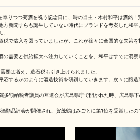
家を奉りつつ菊酒を祝う記念日に、時の当主・木村和平は酒銘「
地方新聞すらも誕生していない時代にブランドを考案した和平
ん。
徴税で歳入を図っていましたが、これが徐々に全国的な失策を
酒の需要と供給拡大へ注力していくことを、和平はすでに洞察
酒の需要は増え、造石税も引き上げられました。
呼応するかのように酒造技術を研鑽していきます。次々に醸造
貴族院多額納税者議員の互選会が広島県庁で開かれた時、広島県下
郡酒類品評会が開催され、賀茂鶴はみごとに第1位を受賞したの