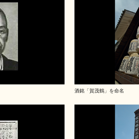
酒銘「賀茂鶴」を命名