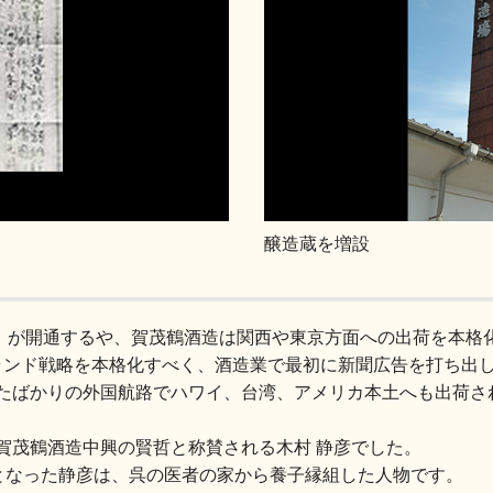
醸造蔵を増設
JR）が開通するや、賀茂鶴酒造は関西や東京方面への出荷を本格
ランド戦略を本格化すべく、酒造業で最初に新聞広告を打ち出
たばかりの外国航路でハワイ、台湾、アメリカ本土へも出荷さ
賀茂鶴酒造中興の賢哲と称賛される木村 静彦でした。
者となった静彦は、呉の医者の家から養子縁組した人物です。