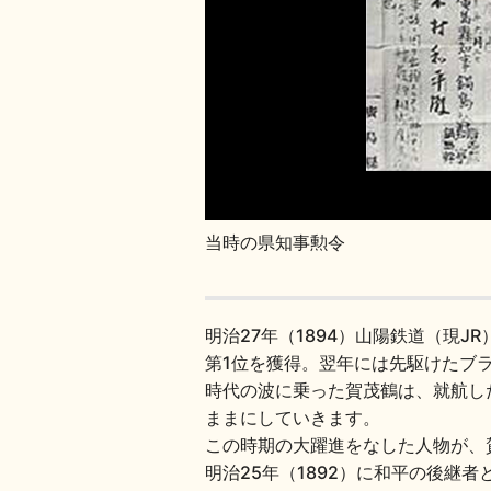
当時の県知事勲令
明治27年（1894）山陽鉄道（現
第1位を獲得。翌年には先駆けたブ
時代の波に乗った賀茂鶴は、就航し
ままにしていきます。
この時期の大躍進をなした人物が、
明治25年（1892）に和平の後継